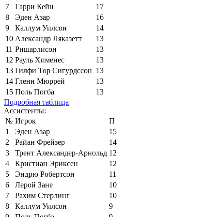
7
Гарри Кейн
17
8
Эден Азар
16
9
Каллум Уилсон
14
10
Александр Ляказетт
13
11
Ришарлисон
13
12
Рауль Хименес
13
13
Гилфи Тор Сигурдссон
13
14
Гленн Мюррей
13
15
Поль Погба
13
Подробная таблица
Ассистенты:
№
Игрок
П
1
Эден Азар
15
2
Райан Фрейзер
14
3
Трент Александер-Арнольд
12
4
Кристиан Эриксен
12
5
Эндрю Робертсон
11
6
Лерой Зане
10
7
Рахим Стерлинг
10
8
Каллум Уилсон
9
9
Поль Погба
9