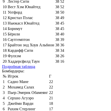
9
Лестер Сити
38
52
10
Вест Хэм Юнайтед
38
52
11
Уотфорд
38
50
12
Кристал Пэлас
38
49
13
Ньюкасл Юнайтед
38
45
14
Борнмут
38
45
15
Бёрнли
38
40
16
Саутгемптон
38
39
17
Брайтон энд Хоув Альбион
38
36
18
Кардифф Сити
38
34
19
Фулхэм
38
26
20
Хаддерсфилд Таун
38
16
Подробная таблица
Бомбардиры:
№
Игрок
Г
1
Садио Мане
22
2
Мохамед Салах
22
3
Пьер-Эмерик Обамеянг
22
4
Серхио Агуэро
21
5
Джейми Варди
18
6
Рахим Стерлинг
17