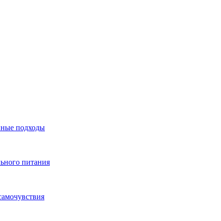
нные подходы
льного питания
самочувствия