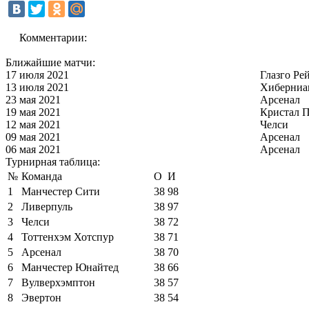
Комментарии:
Ближайшие матчи:
17 июля 2021
Глазго Ре
13 июля 2021
Хиберниа
23 мая 2021
Арсенал
19 мая 2021
Кристал П
12 мая 2021
Челси
09 мая 2021
Арсенал
06 мая 2021
Арсенал
Турнирная таблица:
№
Команда
О
И
1
Манчестер Сити
38
98
2
Ливерпуль
38
97
3
Челси
38
72
4
Тоттенхэм Хотспур
38
71
5
Арсенал
38
70
6
Манчестер Юнайтед
38
66
7
Вулверхэмптон
38
57
8
Эвертон
38
54