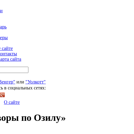
ти
арь
феры
 сайте
онтакты
арта сайта
Венгер"
или
"Уолкотт"
ь в социальных сетях:
О сайте
воры по Озилу»