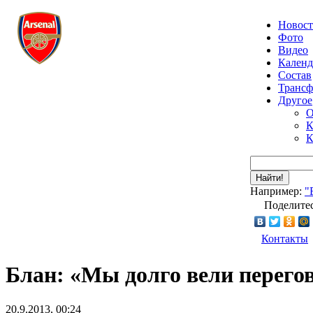
Новос
Фото
Видео
Календ
Состав
Транс
Другое
О
К
К
Найти!
Например:
"
Поделитес
Контакты
Блан: «Мы долго вели перего
20.9.2013, 00:24