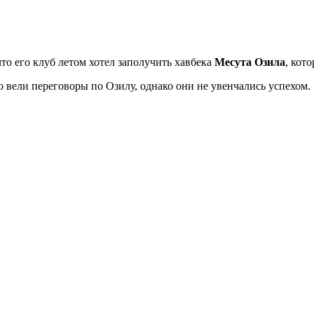
о его клуб летом хотел заполучить хавбека
Месута Озила
, кот
вели переговоры по Озилу, однако они не увенчались успехом. 