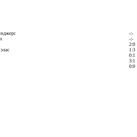
йнджерс
-:-
н
-:-
2:0
элас
1:3
0:1
3:1
0:0