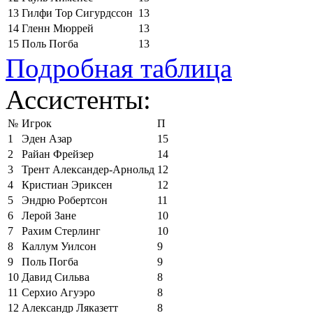
13
Гилфи Тор Сигурдссон
13
14
Гленн Мюррей
13
15
Поль Погба
13
Подробная таблица
Ассистенты:
№
Игрок
П
1
Эден Азар
15
2
Райан Фрейзер
14
3
Трент Александер-Арнольд
12
4
Кристиан Эриксен
12
5
Эндрю Робертсон
11
6
Лерой Зане
10
7
Рахим Стерлинг
10
8
Каллум Уилсон
9
9
Поль Погба
9
10
Давид Сильва
8
11
Серхио Агуэро
8
12
Александр Ляказетт
8