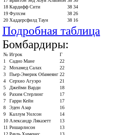
17
Брайтон энд Хоув Альбион
38
36
18
Кардифф Сити
38
34
19
Фулхэм
38
26
20
Хаддерсфилд Таун
38
16
Подробная таблица
Бомбардиры:
№
Игрок
Г
1
Садио Мане
22
2
Мохамед Салах
22
3
Пьер-Эмерик Обамеянг
22
4
Серхио Агуэро
21
5
Джейми Варди
18
6
Рахим Стерлинг
17
7
Гарри Кейн
17
8
Эден Азар
16
9
Каллум Уилсон
14
10
Александр Ляказетт
13
11
Ришарлисон
13
12
Рауль Хименес
13