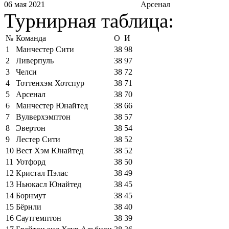
06 мая 2021
Арсенал
Турнирная таблица:
№
Команда
О
И
1
Манчестер Сити
38
98
2
Ливерпуль
38
97
3
Челси
38
72
4
Тоттенхэм Хотспур
38
71
5
Арсенал
38
70
6
Манчестер Юнайтед
38
66
7
Вулверхэмптон
38
57
8
Эвертон
38
54
9
Лестер Сити
38
52
10
Вест Хэм Юнайтед
38
52
11
Уотфорд
38
50
12
Кристал Пэлас
38
49
13
Ньюкасл Юнайтед
38
45
14
Борнмут
38
45
15
Бёрнли
38
40
16
Саутгемптон
38
39