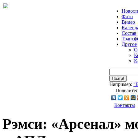
Новост
Фото
Видео
Календ
Состав
Трансф
Другое
О
К
К
Найти!
Например:
"
Поделитес
Контакты
Рэмси: «Арсенал» мо