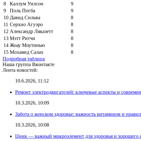
8
Каллум Уилсон
9
9
Поль Погба
9
10
Давид Сильва
8
11
Серхио Агуэро
8
12
Александр Ляказетт
8
13
Мэтт Ритчи
8
14
Жоау Моутинью
8
15
Мохамед Салах
8
Подробная таблица
Наша группа Вконтакте
Лента новостей:
10.6.2026, 11:12
Ремонт электродвигателей: ключевые аспекты и совреме
10.3.2026, 10:09
Забота о женском здоровье: важность витаминов и прави
10.3.2026, 10:08
Цинк — важный микроэлемент для здоровья и хорошего 