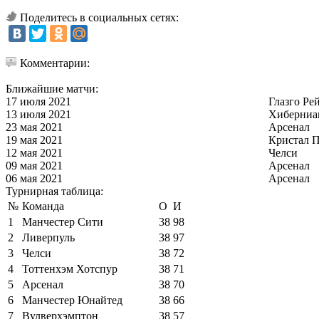
Поделитесь в социальных сетях:
Комментарии:
Ближайшие матчи:
17 июля 2021
Глазго Ре
13 июля 2021
Хиберниа
23 мая 2021
Арсенал
19 мая 2021
Кристал П
12 мая 2021
Челси
09 мая 2021
Арсенал
06 мая 2021
Арсенал
Турнирная таблица:
№
Команда
О
И
1
Манчестер Сити
38
98
2
Ливерпуль
38
97
3
Челси
38
72
4
Тоттенхэм Хотспур
38
71
5
Арсенал
38
70
6
Манчестер Юнайтед
38
66
7
Вулверхэмптон
38
57