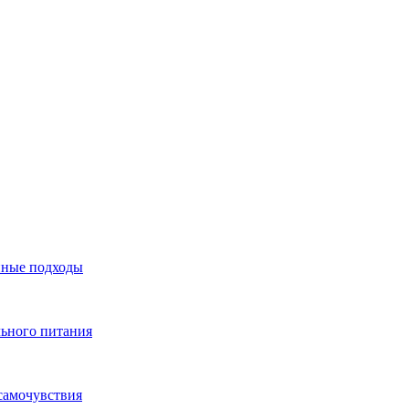
нные подходы
льного питания
самочувствия