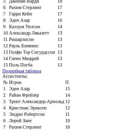
5
Джейми Варди
18
6
Рахим Стерлинг
17
7
Гарри Кейн
17
8
Эден Азар
16
9
Каллум Уилсон
14
10
Александр Ляказетт
13
11
Ришарлисон
13
12
Рауль Хименес
13
13
Гилфи Тор Сигурдссон
13
14
Гленн Мюррей
13
15
Поль Погба
13
Подробная таблица
Ассистенты:
№
Игрок
П
1
Эден Азар
15
2
Райан Фрейзер
14
3
Трент Александер-Арнольд
12
4
Кристиан Эриксен
12
5
Эндрю Робертсон
11
6
Лерой Зане
10
7
Рахим Стерлинг
10