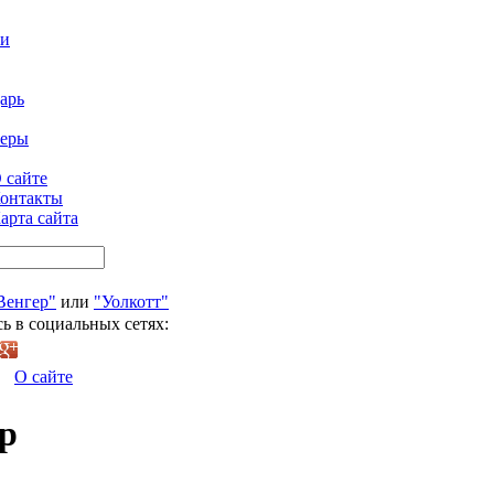
ти
арь
феры
 сайте
онтакты
арта сайта
Венгер"
или
"Уолкотт"
ь в социальных сетях:
О сайте
р