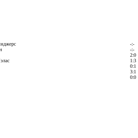
йнджерс
-:-
н
-:-
2:0
элас
1:3
0:1
3:1
0:0