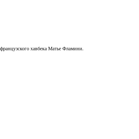
.
ь французского хавбека Матье Фламини.