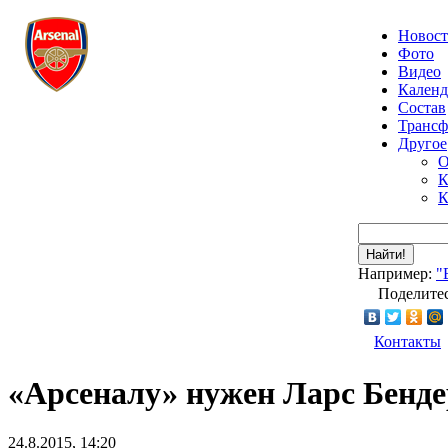
Новос
Фото
Видео
Календ
Состав
Транс
Другое
О
К
К
Найти!
Например:
"
Поделитес
Контакты
«Арсеналу» нужен Ларс Бенде
24.8.2015, 14:20