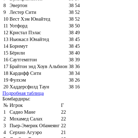
8
Эвертон
38
54
9
Лестер Сити
38
52
10
Вест Хэм Юнайтед
38
52
11
Уотфорд
38
50
12
Кристал Пэлас
38
49
13
Ньюкасл Юнайтед
38
45
14
Борнмут
38
45
15
Бёрнли
38
40
16
Саутгемптон
38
39
17
Брайтон энд Хоув Альбион
38
36
18
Кардифф Сити
38
34
19
Фулхэм
38
26
20
Хаддерсфилд Таун
38
16
Подробная таблица
Бомбардиры:
№
Игрок
Г
1
Садио Мане
22
2
Мохамед Салах
22
3
Пьер-Эмерик Обамеянг
22
4
Серхио Агуэро
21