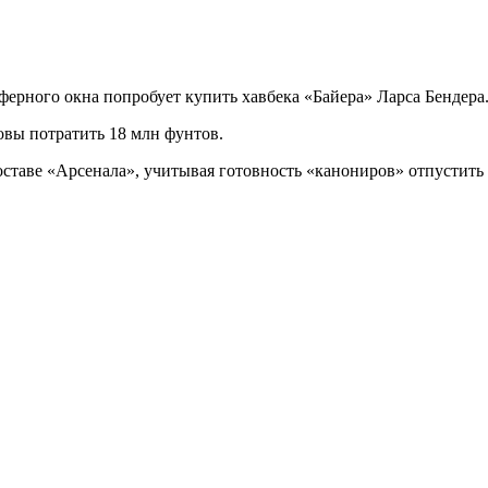
ерного окна попробует купить хавбека «Байера» Ларса Бендера
овы потратить 18 млн фунтов.
составе «Арсенала», учитывая готовность «канониров» отпустит