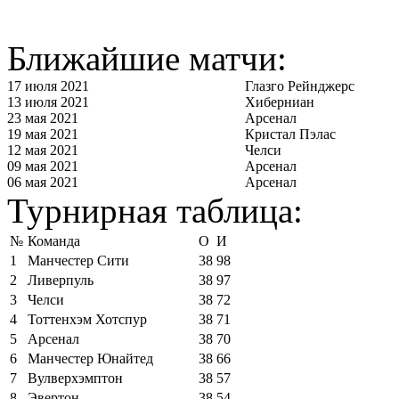
Ближайшие матчи:
17 июля 2021
Глазго Рейнджерс
13 июля 2021
Хиберниан
23 мая 2021
Арсенал
19 мая 2021
Кристал Пэлас
12 мая 2021
Челси
09 мая 2021
Арсенал
06 мая 2021
Арсенал
Турнирная таблица:
№
Команда
О
И
1
Манчестер Сити
38
98
2
Ливерпуль
38
97
3
Челси
38
72
4
Тоттенхэм Хотспур
38
71
5
Арсенал
38
70
6
Манчестер Юнайтед
38
66
7
Вулверхэмптон
38
57
8
Эвертон
38
54