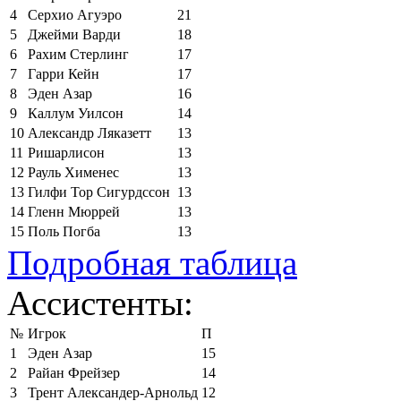
4
Серхио Агуэро
21
5
Джейми Варди
18
6
Рахим Стерлинг
17
7
Гарри Кейн
17
8
Эден Азар
16
9
Каллум Уилсон
14
10
Александр Ляказетт
13
11
Ришарлисон
13
12
Рауль Хименес
13
13
Гилфи Тор Сигурдссон
13
14
Гленн Мюррей
13
15
Поль Погба
13
Подробная таблица
Ассистенты:
№
Игрок
П
1
Эден Азар
15
2
Райан Фрейзер
14
3
Трент Александер-Арнольд
12