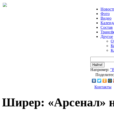
Новост
Фото
Видео
Календ
Состав
Трансф
Другое
О
К
К
Найти!
Например:
"
Поделитес
Контакты
Ширер: «Арсенал» 