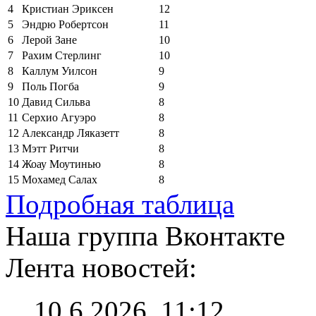
4
Кристиан Эриксен
12
5
Эндрю Робертсон
11
6
Лерой Зане
10
7
Рахим Стерлинг
10
8
Каллум Уилсон
9
9
Поль Погба
9
10
Давид Сильва
8
11
Серхио Агуэро
8
12
Александр Ляказетт
8
13
Мэтт Ритчи
8
14
Жоау Моутинью
8
15
Мохамед Салах
8
Подробная таблица
Наша группа Вконтакте
Лента новостей:
10.6.2026, 11:12