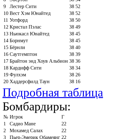
9
Лестер Сити
38
52
10
Вест Хэм Юнайтед
38
52
11
Уотфорд
38
50
12
Кристал Пэлас
38
49
13
Ньюкасл Юнайтед
38
45
14
Борнмут
38
45
15
Бёрнли
38
40
16
Саутгемптон
38
39
17
Брайтон энд Хоув Альбион
38
36
18
Кардифф Сити
38
34
19
Фулхэм
38
26
20
Хаддерсфилд Таун
38
16
Подробная таблица
Бомбардиры:
№
Игрок
Г
1
Садио Мане
22
2
Мохамед Салах
22
3
Пьер-Эмерик Обамеянг
22