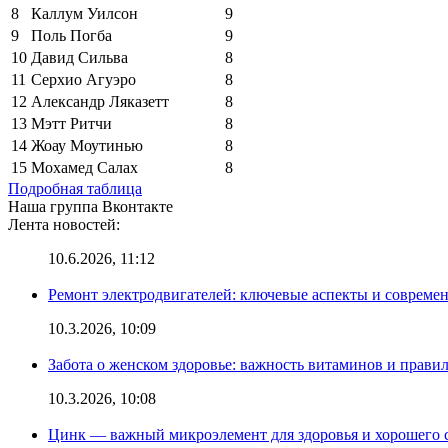
8
Каллум Уилсон
9
9
Поль Погба
9
10
Давид Сильва
8
11
Серхио Агуэро
8
12
Александр Ляказетт
8
13
Мэтт Ритчи
8
14
Жоау Моутинью
8
15
Мохамед Салах
8
Подробная таблица
Наша группа Вконтакте
Лента новостей:
10.6.2026, 11:12
Ремонт электродвигателей: ключевые аспекты и совреме
10.3.2026, 10:09
Забота о женском здоровье: важность витаминов и прави
10.3.2026, 10:08
Цинк — важный микроэлемент для здоровья и хорошего 