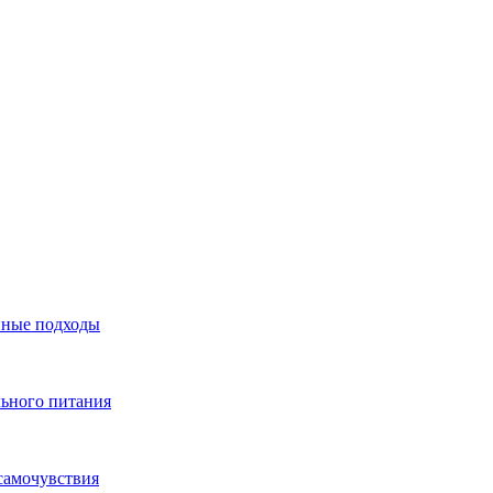
нные подходы
льного питания
самочувствия