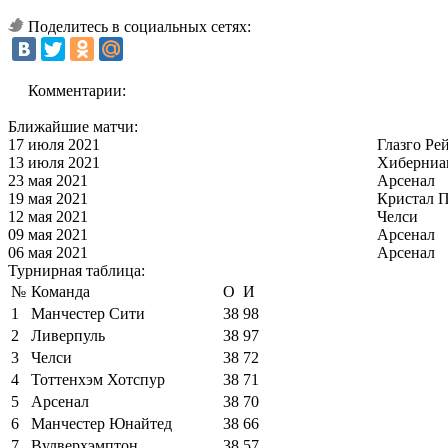
Поделитесь в социальных сетях:
Комментарии:
Ближайшие матчи:
17 июля 2021
Глазго Ре
13 июля 2021
Хиберниа
23 мая 2021
Арсенал
19 мая 2021
Кристал П
12 мая 2021
Челси
09 мая 2021
Арсенал
06 мая 2021
Арсенал
Турнирная таблица:
№
Команда
О
И
1
Манчестер Сити
38
98
2
Ливерпуль
38
97
3
Челси
38
72
4
Тоттенхэм Хотспур
38
71
5
Арсенал
38
70
6
Манчестер Юнайтед
38
66
7
Вулверхэмптон
38
57