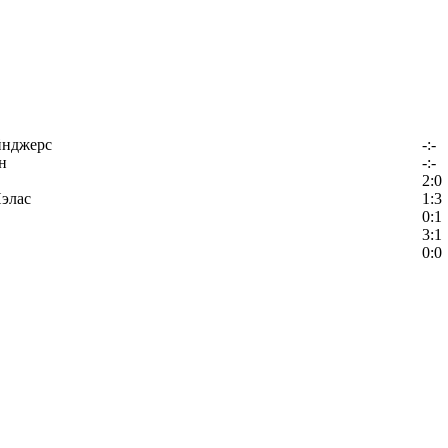
йнджерс
-:-
н
-:-
2:0
элас
1:3
0:1
3:1
0:0