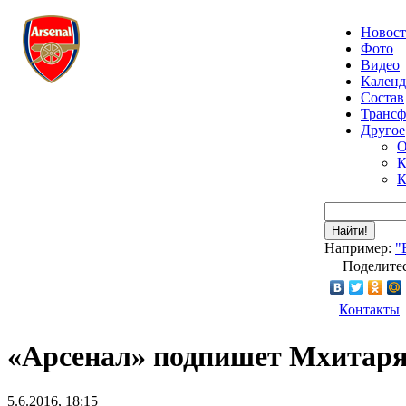
Новос
Фото
Видео
Календ
Состав
Транс
Другое
О
К
К
Найти!
Например:
"
Поделитес
Контакты
«Арсенал» подпишет Мхитаря
5.6.2016, 18:15