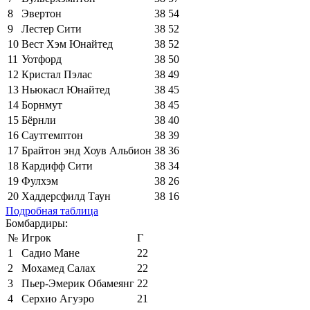
8
Эвертон
38
54
9
Лестер Сити
38
52
10
Вест Хэм Юнайтед
38
52
11
Уотфорд
38
50
12
Кристал Пэлас
38
49
13
Ньюкасл Юнайтед
38
45
14
Борнмут
38
45
15
Бёрнли
38
40
16
Саутгемптон
38
39
17
Брайтон энд Хоув Альбион
38
36
18
Кардифф Сити
38
34
19
Фулхэм
38
26
20
Хаддерсфилд Таун
38
16
Подробная таблица
Бомбардиры:
№
Игрок
Г
1
Садио Мане
22
2
Мохамед Салах
22
3
Пьер-Эмерик Обамеянг
22
4
Серхио Агуэро
21