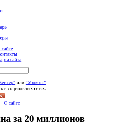
ти
арь
феры
 сайте
онтакты
арта сайта
Венгер"
или
"Уолкотт"
ь в социальных сетях:
О сайте
на за 20 миллионов