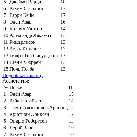
5
Джейми Варди
18
6
Рахим Стерлинг
17
7
Гарри Кейн
17
8
Эден Азар
16
9
Каллум Уилсон
14
10
Александр Ляказетт
13
11
Ришарлисон
13
12
Рауль Хименес
13
13
Гилфи Тор Сигурдссон
13
14
Гленн Мюррей
13
15
Поль Погба
13
Подробная таблица
Ассистенты:
№
Игрок
П
1
Эден Азар
15
2
Райан Фрейзер
14
3
Трент Александер-Арнольд
12
4
Кристиан Эриксен
12
5
Эндрю Робертсон
11
6
Лерой Зане
10
7
Рахим Стерлинг
10