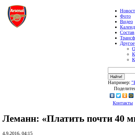
Новос
Фото
Видео
Календ
Состав
Транс
Другое
О
К
К
Найти!
Например:
"
Поделитес
Контакты
Леманн: «Платить почти 40 м
4.9.2016, 04:15