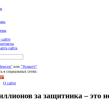
ти
арь
феры
 сайте
онтакты
арта сайта
Венгер"
или
"Уолкотт"
ь в социальных сетях:
О сайте
иллионов за защитника – это н