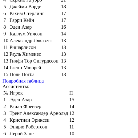
5
Джейми Варди
18
6
Рахим Стерлинг
17
7
Гарри Кейн
17
8
Эден Азар
16
9
Каллум Уилсон
14
10
Александр Ляказетт
13
11
Ришарлисон
13
12
Рауль Хименес
13
13
Гилфи Тор Сигурдссон
13
14
Гленн Мюррей
13
15
Поль Погба
13
Подробная таблица
Ассистенты:
№
Игрок
П
1
Эден Азар
15
2
Райан Фрейзер
14
3
Трент Александер-Арнольд
12
4
Кристиан Эриксен
12
5
Эндрю Робертсон
11
6
Лерой Зане
10