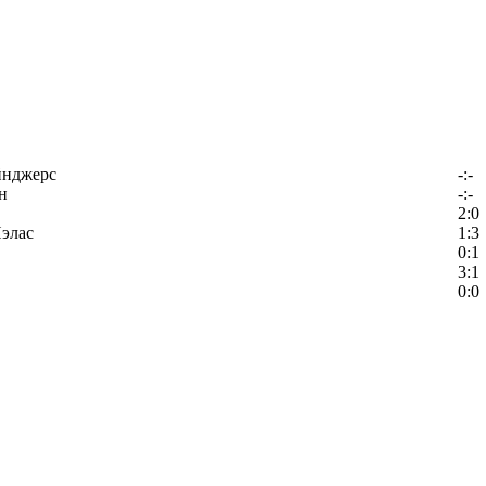
йнджерс
-:-
н
-:-
2:0
элас
1:3
0:1
3:1
0:0