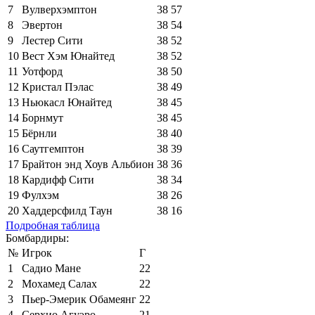
7
Вулверхэмптон
38
57
8
Эвертон
38
54
9
Лестер Сити
38
52
10
Вест Хэм Юнайтед
38
52
11
Уотфорд
38
50
12
Кристал Пэлас
38
49
13
Ньюкасл Юнайтед
38
45
14
Борнмут
38
45
15
Бёрнли
38
40
16
Саутгемптон
38
39
17
Брайтон энд Хоув Альбион
38
36
18
Кардифф Сити
38
34
19
Фулхэм
38
26
20
Хаддерсфилд Таун
38
16
Подробная таблица
Бомбардиры:
№
Игрок
Г
1
Садио Мане
22
2
Мохамед Салах
22
3
Пьер-Эмерик Обамеянг
22
4
Серхио Агуэро
21