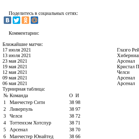
Поделитесь в социальных сетях:
Комментарии:
Ближайшие матчи:
17 июля 2021
Глазго Ре
13 июля 2021
Хиберниа
23 мая 2021
Арсенал
19 мая 2021
Кристал П
12 мая 2021
Челси
09 мая 2021
Арсенал
06 мая 2021
Арсенал
Турнирная таблица:
№
Команда
О
И
1
Манчестер Сити
38
98
2
Ливерпуль
38
97
3
Челси
38
72
4
Тоттенхэм Хотспур
38
71
5
Арсенал
38
70
6
Манчестер Юнайтед
38
66