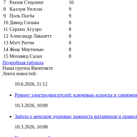
7
Рахим Стерлинг
10
8
Каллум Уилсон
9
9
Поль Погба
9
10
Давид Сильва
8
11
Серхио Агуэро
8
12
Александр Ляказетт
8
13
Мэтт Ритчи
8
14
Жоау Моутинью
8
15
Мохамед Салах
8
Подробная таблица
Наша группа Вконтакте
Лента новостей:
10.6.2026, 11:12
Ремонт электродвигателей: ключевые аспекты и совреме
10.3.2026, 10:09
Забота о женском здоровье: важность витаминов и прави
10.3.2026, 10:08