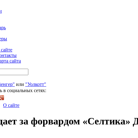
и
арь
еры
 сайте
онтакты
арта сайта
Венгер"
или
"Уолкотт"
ь в социальных сетях:
О сайте
ает за форвардом «Селтика» 