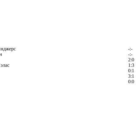
йнджерс
-:-
н
-:-
2:0
элас
1:3
0:1
3:1
0:0