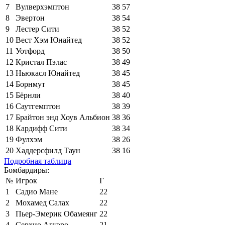
7
Вулверхэмптон
38
57
8
Эвертон
38
54
9
Лестер Сити
38
52
10
Вест Хэм Юнайтед
38
52
11
Уотфорд
38
50
12
Кристал Пэлас
38
49
13
Ньюкасл Юнайтед
38
45
14
Борнмут
38
45
15
Бёрнли
38
40
16
Саутгемптон
38
39
17
Брайтон энд Хоув Альбион
38
36
18
Кардифф Сити
38
34
19
Фулхэм
38
26
20
Хаддерсфилд Таун
38
16
Подробная таблица
Бомбардиры:
№
Игрок
Г
1
Садио Мане
22
2
Мохамед Салах
22
3
Пьер-Эмерик Обамеянг
22
4
Серхио Агуэро
21