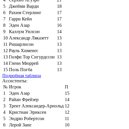
5
Джейми Варди
18
6
Рахим Стерлинг
17
7
Гарри Кейн
17
8
Эден Азар
16
9
Каллум Уилсон
14
10
Александр Ляказетт
13
11
Ришарлисон
13
12
Рауль Хименес
13
13
Гилфи Тор Сигурдссон
13
14
Гленн Мюррей
13
15
Поль Погба
13
Подробная таблица
Ассистенты:
№
Игрок
П
1
Эден Азар
15
2
Райан Фрейзер
14
3
Трент Александер-Арнольд
12
4
Кристиан Эриксен
12
5
Эндрю Робертсон
11
6
Лерой Зане
10