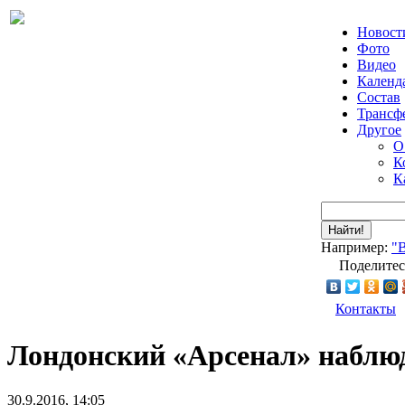
Новост
Фото
Видео
Календ
Состав
Трансф
Другое
О
К
К
Найти!
Например:
"
Поделитес
Контакты
Лондонский «Арсенал» наблюд
30.9.2016, 14:05