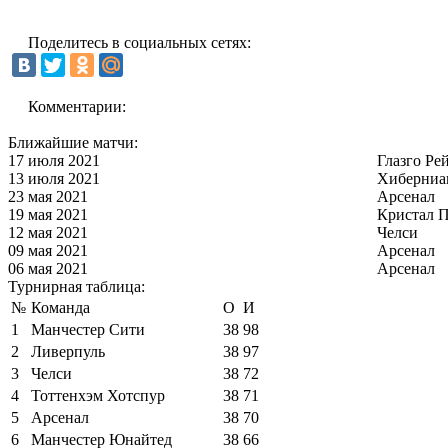
Поделитесь в социальных сетях:
Комментарии:
Ближайшие матчи:
17 июля 2021
Глазго Ре
13 июля 2021
Хиберниа
23 мая 2021
Арсенал
19 мая 2021
Кристал П
12 мая 2021
Челси
09 мая 2021
Арсенал
06 мая 2021
Арсенал
Турнирная таблица:
№
Команда
О
И
1
Манчестер Сити
38
98
2
Ливерпуль
38
97
3
Челси
38
72
4
Тоттенхэм Хотспур
38
71
5
Арсенал
38
70
6
Манчестер Юнайтед
38
66