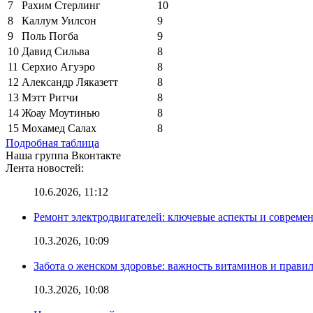
7
Рахим Стерлинг
10
8
Каллум Уилсон
9
9
Поль Погба
9
10
Давид Сильва
8
11
Серхио Агуэро
8
12
Александр Ляказетт
8
13
Мэтт Ритчи
8
14
Жоау Моутинью
8
15
Мохамед Салах
8
Подробная таблица
Наша группа Вконтакте
Лента новостей:
10.6.2026, 11:12
Ремонт электродвигателей: ключевые аспекты и совреме
10.3.2026, 10:09
Забота о женском здоровье: важность витаминов и прави
10.3.2026, 10:08