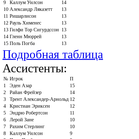
9
Каллум Уилсон
14
10
Александр Ляказетт
13
11
Ришарлисон
13
12
Рауль Хименес
13
13
Гилфи Тор Сигурдссон
13
14
Гленн Мюррей
13
15
Поль Погба
13
Подробная таблица
Ассистенты:
№
Игрок
П
1
Эден Азар
15
2
Райан Фрейзер
14
3
Трент Александер-Арнольд
12
4
Кристиан Эриксен
12
5
Эндрю Робертсон
11
6
Лерой Зане
10
7
Рахим Стерлинг
10
8
Каллум Уилсон
9