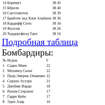
14
Борнмут
38
45
15
Бёрнли
38
40
16
Саутгемптон
38
39
17
Брайтон энд Хоув Альбион
38
36
18
Кардифф Сити
38
34
19
Фулхэм
38
26
20
Хаддерсфилд Таун
38
16
Подробная таблица
Бомбардиры:
№
Игрок
Г
1
Садио Мане
22
2
Мохамед Салах
22
3
Пьер-Эмерик Обамеянг
22
4
Серхио Агуэро
21
5
Джейми Варди
18
6
Рахим Стерлинг
17
7
Гарри Кейн
17
8
Эден Азар
16