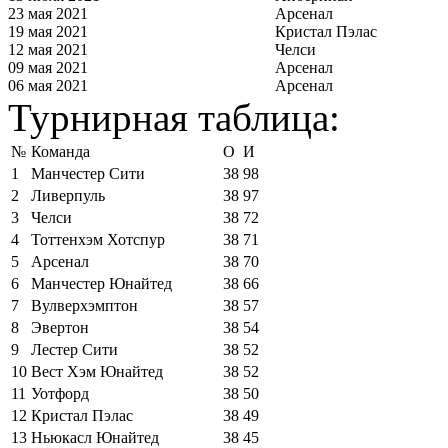
23 мая 2021
Арсенал
19 мая 2021
Кристал Пэлас
12 мая 2021
Челси
09 мая 2021
Арсенал
06 мая 2021
Арсенал
Турнирная таблица:
№
Команда
О
И
1
Манчестер Сити
38
98
2
Ливерпуль
38
97
3
Челси
38
72
4
Тоттенхэм Хотспур
38
71
5
Арсенал
38
70
6
Манчестер Юнайтед
38
66
7
Вулверхэмптон
38
57
8
Эвертон
38
54
9
Лестер Сити
38
52
10
Вест Хэм Юнайтед
38
52
11
Уотфорд
38
50
12
Кристал Пэлас
38
49
13
Ньюкасл Юнайтед
38
45