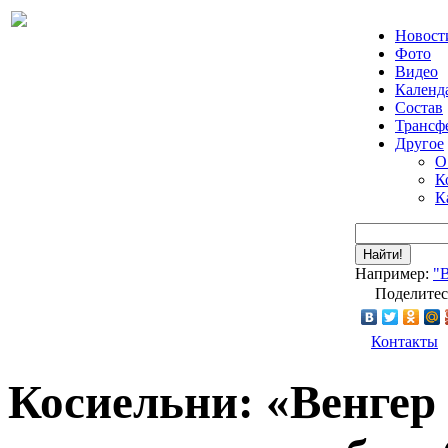
Новост
Фото
Видео
Календ
Состав
Трансф
Другое
О
К
К
Найти!
Например:
"
Поделитес
Контакты
Косиельни: «Венгер 