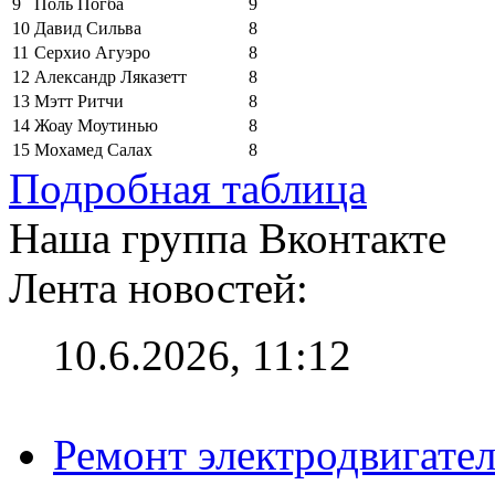
9
Поль Погба
9
10
Давид Сильва
8
11
Серхио Агуэро
8
12
Александр Ляказетт
8
13
Мэтт Ритчи
8
14
Жоау Моутинью
8
15
Мохамед Салах
8
Подробная таблица
Наша группа Вконтакте
Лента новостей:
10.6.2026, 11:12
Ремонт электродвигател