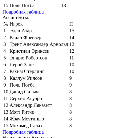
15
Поль Погба
13
Подробная таблица
Ассистенты:
№
Игрок
П
1
Эден Азар
15
2
Райан Фрейзер
14
3
Трент Александер-Арнольд
12
4
Кристиан Эриксен
12
5
Эндрю Робертсон
11
6
Лерой Зане
10
7
Рахим Стерлинг
10
8
Каллум Уилсон
9
9
Поль Погба
9
10
Давид Сильва
8
11
Серхио Агуэро
8
12
Александр Ляказетт
8
13
Мэтт Ритчи
8
14
Жоау Моутинью
8
15
Мохамед Салах
8
Подробная таблица
Наша группа Вконтакте