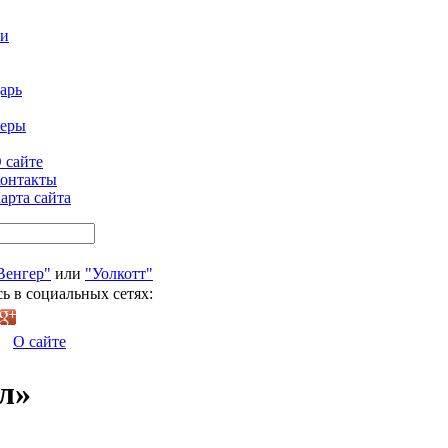
ти
арь
феры
 сайте
онтакты
арта сайта
Венгер"
или
"Уолкотт"
ь в социальных сетях:
О сайте
л»