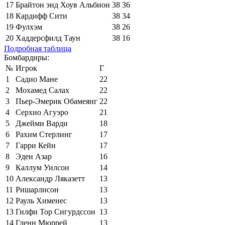
17
Брайтон энд Хоув Альбион
38
36
18
Кардифф Сити
38
34
19
Фулхэм
38
26
20
Хаддерсфилд Таун
38
16
Подробная таблица
Бомбардиры:
№
Игрок
Г
1
Садио Мане
22
2
Мохамед Салах
22
3
Пьер-Эмерик Обамеянг
22
4
Серхио Агуэро
21
5
Джейми Варди
18
6
Рахим Стерлинг
17
7
Гарри Кейн
17
8
Эден Азар
16
9
Каллум Уилсон
14
10
Александр Ляказетт
13
11
Ришарлисон
13
12
Рауль Хименес
13
13
Гилфи Тор Сигурдссон
13
14
Гленн Мюррей
13