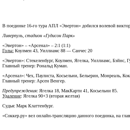
В поединке 16-го тура АПЛ «Эвертон» добился волевой викто
Ливерпуль, стадион «Гудисон Парк»
«Эвертон» – «Арсенал» – 2:1 (1:1)
Голы:
Коулмен 43, Уиллиамс 88 — Санчес 20
«Эвертон»: Стекеленбург, Коулмен, Ягелка, Уиллиамс, Бэйнс, 
Главный тренер: Рональд Куман.
«Арсенал»: Чех, Паулиста, Косьельни, Бельерин, Монреаль, Кок
Главный тренер: Арсен Венгер.
Предупреждения:
Ягелка 18, МакКарти 41, Косьельни 85.
Удаление
: Ягелка 90+3 (вторая желтая)
Судья: Марк Клаттенбург.
«Соккер.ру»
вел
онлайн-трансляцию
данного поединка, на гла