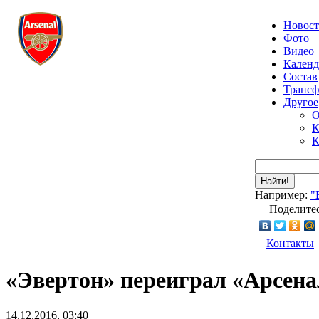
Новос
Фото
Видео
Календ
Состав
Транс
Другое
О
К
К
Найти!
Например:
"
Поделитес
Контакты
«Эвертон» переиграл «Арсена
14.12.2016, 03:40