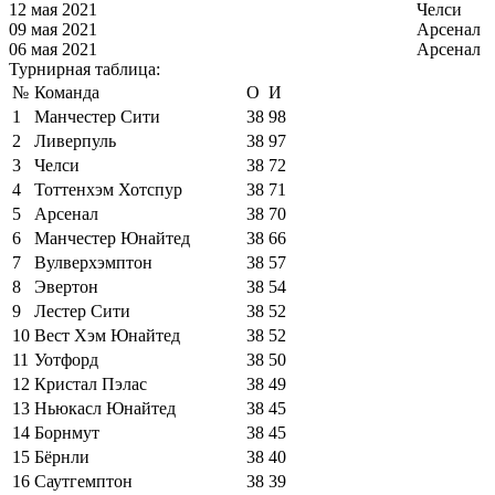
12 мая 2021
Челси
09 мая 2021
Арсенал
06 мая 2021
Арсенал
Турнирная таблица:
№
Команда
О
И
1
Манчестер Сити
38
98
2
Ливерпуль
38
97
3
Челси
38
72
4
Тоттенхэм Хотспур
38
71
5
Арсенал
38
70
6
Манчестер Юнайтед
38
66
7
Вулверхэмптон
38
57
8
Эвертон
38
54
9
Лестер Сити
38
52
10
Вест Хэм Юнайтед
38
52
11
Уотфорд
38
50
12
Кристал Пэлас
38
49
13
Ньюкасл Юнайтед
38
45
14
Борнмут
38
45
15
Бёрнли
38
40
16
Саутгемптон
38
39