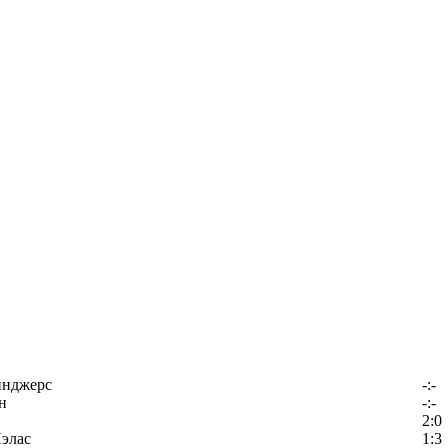
йнджерс
-:-
н
-:-
2:0
элас
1:3