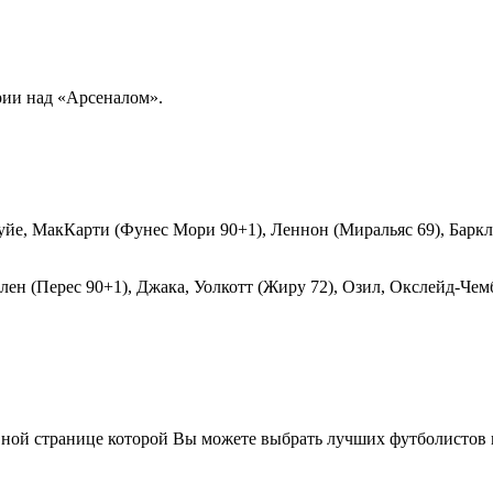
рии над «Арсеналом».
Гуйе, МакКарти (Фунес Мори 90+1), Леннон (Миральяс 69), Баркл
лен (Перес 90+1), Джака, Уолкотт (Жиру 72), Озил, Окслейд-Чем
вной странице которой Вы можете выбрать лучших футболистов п