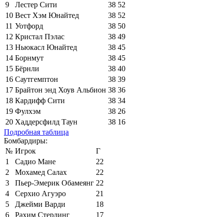
9
Лестер Сити
38
52
10
Вест Хэм Юнайтед
38
52
11
Уотфорд
38
50
12
Кристал Пэлас
38
49
13
Ньюкасл Юнайтед
38
45
14
Борнмут
38
45
15
Бёрнли
38
40
16
Саутгемптон
38
39
17
Брайтон энд Хоув Альбион
38
36
18
Кардифф Сити
38
34
19
Фулхэм
38
26
20
Хаддерсфилд Таун
38
16
Подробная таблица
Бомбардиры:
№
Игрок
Г
1
Садио Мане
22
2
Мохамед Салах
22
3
Пьер-Эмерик Обамеянг
22
4
Серхио Агуэро
21
5
Джейми Варди
18
6
Рахим Стерлинг
17