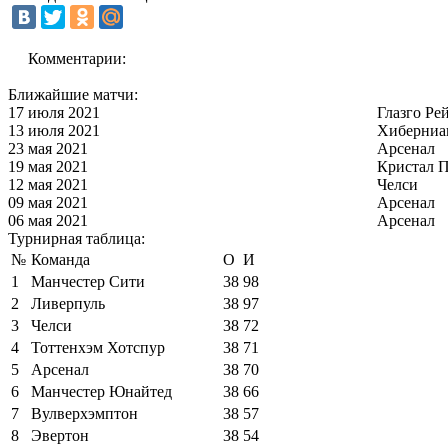
Комментарии:
Ближайшие матчи:
17 июля 2021
Глазго Ре
13 июля 2021
Хиберниа
23 мая 2021
Арсенал
19 мая 2021
Кристал П
12 мая 2021
Челси
09 мая 2021
Арсенал
06 мая 2021
Арсенал
Турнирная таблица:
№
Команда
О
И
1
Манчестер Сити
38
98
2
Ливерпуль
38
97
3
Челси
38
72
4
Тоттенхэм Хотспур
38
71
5
Арсенал
38
70
6
Манчестер Юнайтед
38
66
7
Вулверхэмптон
38
57
8
Эвертон
38
54