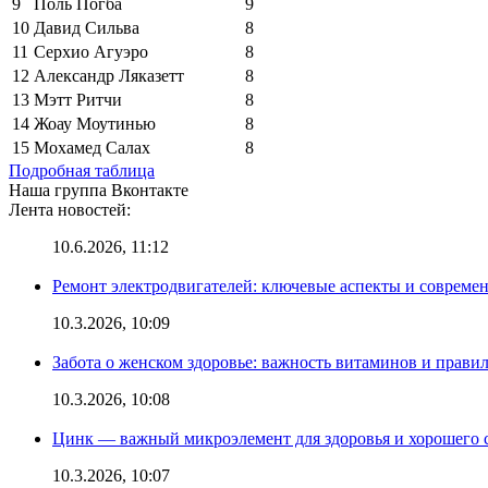
9
Поль Погба
9
10
Давид Сильва
8
11
Серхио Агуэро
8
12
Александр Ляказетт
8
13
Мэтт Ритчи
8
14
Жоау Моутинью
8
15
Мохамед Салах
8
Подробная таблица
Наша группа Вконтакте
Лента новостей:
10.6.2026, 11:12
Ремонт электродвигателей: ключевые аспекты и совреме
10.3.2026, 10:09
Забота о женском здоровье: важность витаминов и прави
10.3.2026, 10:08
Цинк — важный микроэлемент для здоровья и хорошего 
10.3.2026, 10:07