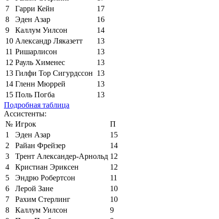
7
Гарри Кейн
17
8
Эден Азар
16
9
Каллум Уилсон
14
10
Александр Ляказетт
13
11
Ришарлисон
13
12
Рауль Хименес
13
13
Гилфи Тор Сигурдссон
13
14
Гленн Мюррей
13
15
Поль Погба
13
Подробная таблица
Ассистенты:
№
Игрок
П
1
Эден Азар
15
2
Райан Фрейзер
14
3
Трент Александер-Арнольд
12
4
Кристиан Эриксен
12
5
Эндрю Робертсон
11
6
Лерой Зане
10
7
Рахим Стерлинг
10
8
Каллум Уилсон
9