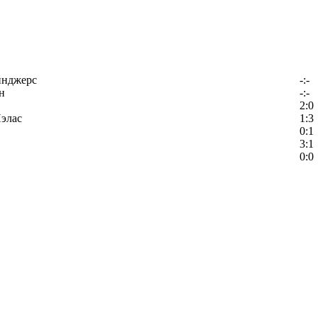
йнджерс
-:-
н
-:-
2:0
элас
1:3
0:1
3:1
0:0