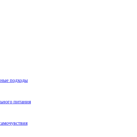
нные подходы
льного питания
самочувствия