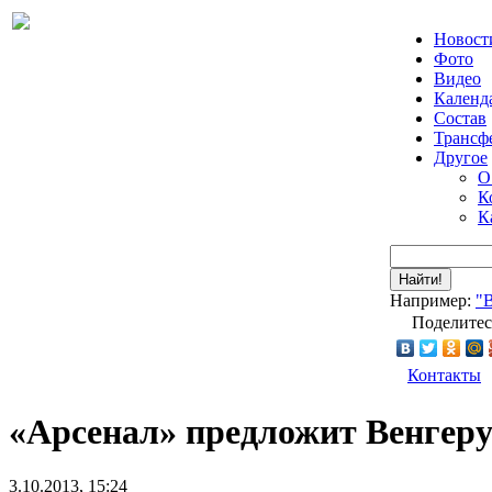
Новост
Фото
Видео
Календ
Состав
Трансф
Другое
О
К
К
Найти!
Например:
"
Поделитес
Контакты
«Арсенал» предложит Венгер
3.10.2013, 15:24