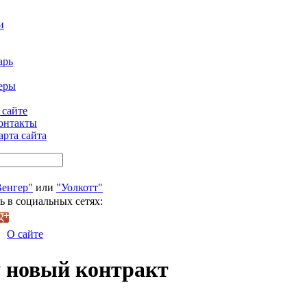
и
арь
еры
 сайте
онтакты
арта сайта
Венгер"
или
"Уолкотт"
ь в социальных сетях:
О сайте
у новый контракт