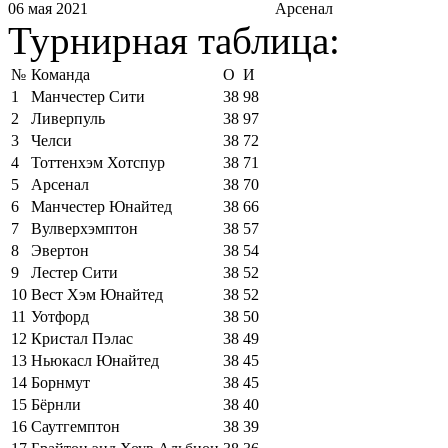
06 мая 2021
Арсенал
Турнирная таблица:
№
Команда
О
И
1
Манчестер Сити
38
98
2
Ливерпуль
38
97
3
Челси
38
72
4
Тоттенхэм Хотспур
38
71
5
Арсенал
38
70
6
Манчестер Юнайтед
38
66
7
Вулверхэмптон
38
57
8
Эвертон
38
54
9
Лестер Сити
38
52
10
Вест Хэм Юнайтед
38
52
11
Уотфорд
38
50
12
Кристал Пэлас
38
49
13
Ньюкасл Юнайтед
38
45
14
Борнмут
38
45
15
Бёрнли
38
40
16
Саутгемптон
38
39