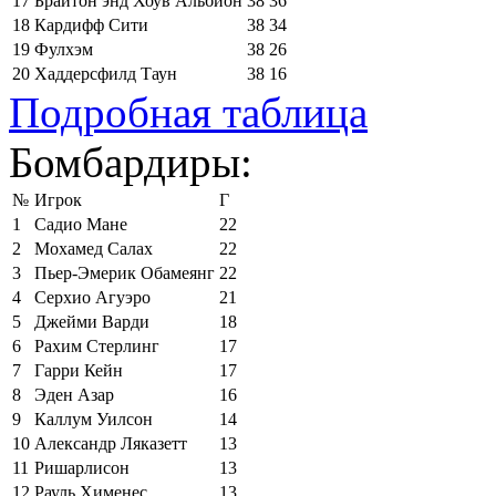
17
Брайтон энд Хоув Альбион
38
36
18
Кардифф Сити
38
34
19
Фулхэм
38
26
20
Хаддерсфилд Таун
38
16
Подробная таблица
Бомбардиры:
№
Игрок
Г
1
Садио Мане
22
2
Мохамед Салах
22
3
Пьер-Эмерик Обамеянг
22
4
Серхио Агуэро
21
5
Джейми Варди
18
6
Рахим Стерлинг
17
7
Гарри Кейн
17
8
Эден Азар
16
9
Каллум Уилсон
14
10
Александр Ляказетт
13
11
Ришарлисон
13
12
Рауль Хименес
13