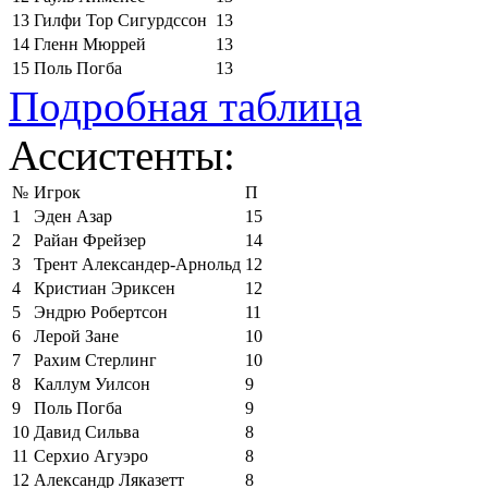
13
Гилфи Тор Сигурдссон
13
14
Гленн Мюррей
13
15
Поль Погба
13
Подробная таблица
Ассистенты:
№
Игрок
П
1
Эден Азар
15
2
Райан Фрейзер
14
3
Трент Александер-Арнольд
12
4
Кристиан Эриксен
12
5
Эндрю Робертсон
11
6
Лерой Зане
10
7
Рахим Стерлинг
10
8
Каллум Уилсон
9
9
Поль Погба
9
10
Давид Сильва
8
11
Серхио Агуэро
8
12
Александр Ляказетт
8