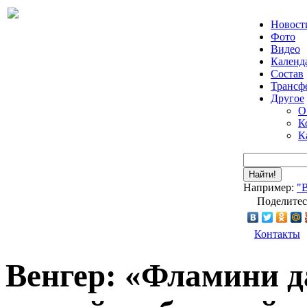
Новост
Фото
Видео
Календ
Состав
Трансф
Другое
О
К
К
Найти!
Например:
"
Поделитес
Контакты
Венгер: «Фламини д