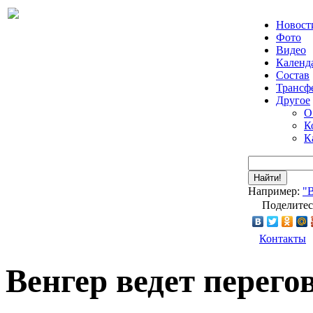
Новост
Фото
Видео
Календ
Состав
Трансф
Другое
О
К
К
Найти!
Например:
"
Поделитес
Контакты
Венгер ведет перего