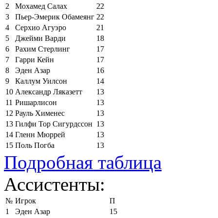
2
Мохамед Салах
22
3
Пьер-Эмерик Обамеянг
22
4
Серхио Агуэро
21
5
Джейми Варди
18
6
Рахим Стерлинг
17
7
Гарри Кейн
17
8
Эден Азар
16
9
Каллум Уилсон
14
10
Александр Ляказетт
13
11
Ришарлисон
13
12
Рауль Хименес
13
13
Гилфи Тор Сигурдссон
13
14
Гленн Мюррей
13
15
Поль Погба
13
Подробная таблица
Ассистенты:
№
Игрок
П
1
Эден Азар
15