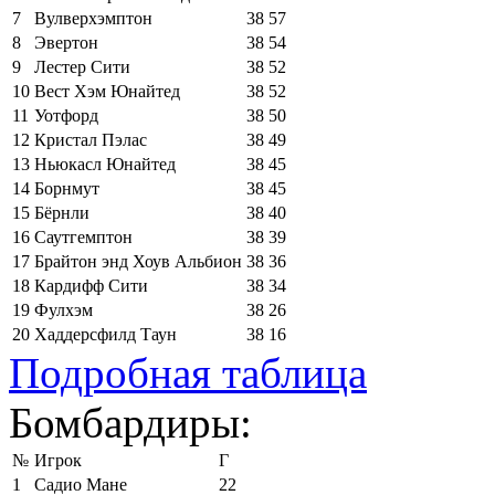
7
Вулверхэмптон
38
57
8
Эвертон
38
54
9
Лестер Сити
38
52
10
Вест Хэм Юнайтед
38
52
11
Уотфорд
38
50
12
Кристал Пэлас
38
49
13
Ньюкасл Юнайтед
38
45
14
Борнмут
38
45
15
Бёрнли
38
40
16
Саутгемптон
38
39
17
Брайтон энд Хоув Альбион
38
36
18
Кардифф Сити
38
34
19
Фулхэм
38
26
20
Хаддерсфилд Таун
38
16
Подробная таблица
Бомбардиры:
№
Игрок
Г
1
Садио Мане
22