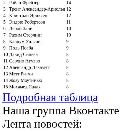
2
Райан Фрейзер
14
3
Трент Александер-Арнольд
12
4
Кристиан Эриксен
12
5
Эндрю Робертсон
11
6
Лерой Зане
10
7
Рахим Стерлинг
10
8
Каллум Уилсон
9
9
Поль Погба
9
10
Давид Сильва
8
11
Серхио Агуэро
8
12
Александр Ляказетт
8
13
Мэтт Ритчи
8
14
Жоау Моутинью
8
15
Мохамед Салах
8
Подробная таблица
Наша группа Вконтакте
Лента новостей: