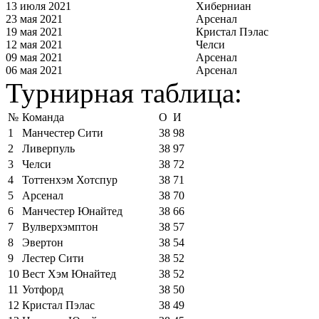
13 июля 2021
Хиберниан
23 мая 2021
Арсенал
19 мая 2021
Кристал Пэлас
12 мая 2021
Челси
09 мая 2021
Арсенал
06 мая 2021
Арсенал
Турнирная таблица:
№
Команда
О
И
1
Манчестер Сити
38
98
2
Ливерпуль
38
97
3
Челси
38
72
4
Тоттенхэм Хотспур
38
71
5
Арсенал
38
70
6
Манчестер Юнайтед
38
66
7
Вулверхэмптон
38
57
8
Эвертон
38
54
9
Лестер Сити
38
52
10
Вест Хэм Юнайтед
38
52
11
Уотфорд
38
50
12
Кристал Пэлас
38
49