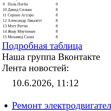
9
Поль Погба
9
10
Давид Сильва
8
11
Серхио Агуэро
8
12
Александр Ляказетт
8
13
Мэтт Ритчи
8
14
Жоау Моутинью
8
15
Мохамед Салах
8
Подробная таблица
Наша группа Вконтакте
Лента новостей:
10.6.2026, 11:12
Ремонт электродвигател