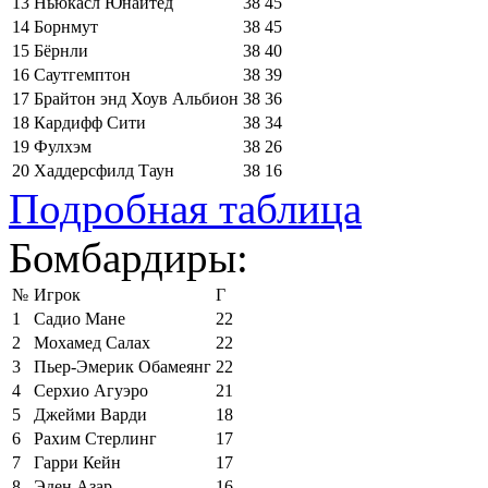
13
Ньюкасл Юнайтед
38
45
14
Борнмут
38
45
15
Бёрнли
38
40
16
Саутгемптон
38
39
17
Брайтон энд Хоув Альбион
38
36
18
Кардифф Сити
38
34
19
Фулхэм
38
26
20
Хаддерсфилд Таун
38
16
Подробная таблица
Бомбардиры:
№
Игрок
Г
1
Садио Мане
22
2
Мохамед Салах
22
3
Пьер-Эмерик Обамеянг
22
4
Серхио Агуэро
21
5
Джейми Варди
18
6
Рахим Стерлинг
17
7
Гарри Кейн
17
8
Эден Азар
16