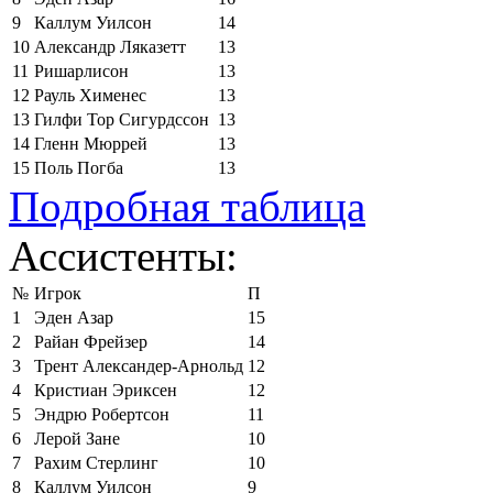
9
Каллум Уилсон
14
10
Александр Ляказетт
13
11
Ришарлисон
13
12
Рауль Хименес
13
13
Гилфи Тор Сигурдссон
13
14
Гленн Мюррей
13
15
Поль Погба
13
Подробная таблица
Ассистенты:
№
Игрок
П
1
Эден Азар
15
2
Райан Фрейзер
14
3
Трент Александер-Арнольд
12
4
Кристиан Эриксен
12
5
Эндрю Робертсон
11
6
Лерой Зане
10
7
Рахим Стерлинг
10
8
Каллум Уилсон
9