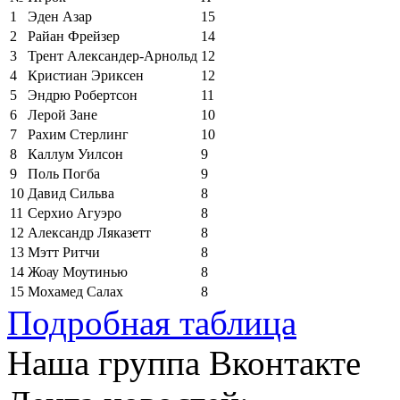
1
Эден Азар
15
2
Райан Фрейзер
14
3
Трент Александер-Арнольд
12
4
Кристиан Эриксен
12
5
Эндрю Робертсон
11
6
Лерой Зане
10
7
Рахим Стерлинг
10
8
Каллум Уилсон
9
9
Поль Погба
9
10
Давид Сильва
8
11
Серхио Агуэро
8
12
Александр Ляказетт
8
13
Мэтт Ритчи
8
14
Жоау Моутинью
8
15
Мохамед Салах
8
Подробная таблица
Наша группа Вконтакте