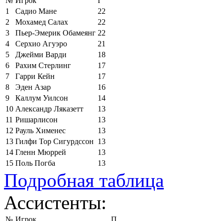
№
Игрок
Г
1
Садио Мане
22
2
Мохамед Салах
22
3
Пьер-Эмерик Обамеянг
22
4
Серхио Агуэро
21
5
Джейми Варди
18
6
Рахим Стерлинг
17
7
Гарри Кейн
17
8
Эден Азар
16
9
Каллум Уилсон
14
10
Александр Ляказетт
13
11
Ришарлисон
13
12
Рауль Хименес
13
13
Гилфи Тор Сигурдссон
13
14
Гленн Мюррей
13
15
Поль Погба
13
Подробная таблица
Ассистенты:
№
Игрок
П