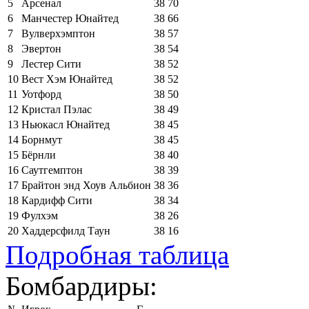
5
Арсенал
38
70
6
Манчестер Юнайтед
38
66
7
Вулверхэмптон
38
57
8
Эвертон
38
54
9
Лестер Сити
38
52
10
Вест Хэм Юнайтед
38
52
11
Уотфорд
38
50
12
Кристал Пэлас
38
49
13
Ньюкасл Юнайтед
38
45
14
Борнмут
38
45
15
Бёрнли
38
40
16
Саутгемптон
38
39
17
Брайтон энд Хоув Альбион
38
36
18
Кардифф Сити
38
34
19
Фулхэм
38
26
20
Хаддерсфилд Таун
38
16
Подробная таблица
Бомбардиры: