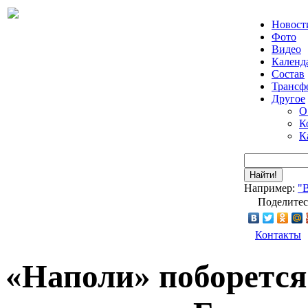
Новост
Фото
Видео
Календ
Состав
Трансф
Другое
О
К
К
Найти!
Например:
"
Поделитес
Контакты
«Наполи» поборется