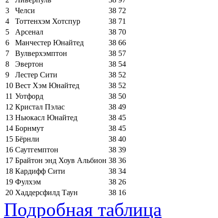
3
Челси
38
72
4
Тоттенхэм Хотспур
38
71
5
Арсенал
38
70
6
Манчестер Юнайтед
38
66
7
Вулверхэмптон
38
57
8
Эвертон
38
54
9
Лестер Сити
38
52
10
Вест Хэм Юнайтед
38
52
11
Уотфорд
38
50
12
Кристал Пэлас
38
49
13
Ньюкасл Юнайтед
38
45
14
Борнмут
38
45
15
Бёрнли
38
40
16
Саутгемптон
38
39
17
Брайтон энд Хоув Альбион
38
36
18
Кардифф Сити
38
34
19
Фулхэм
38
26
20
Хаддерсфилд Таун
38
16
Подробная таблица