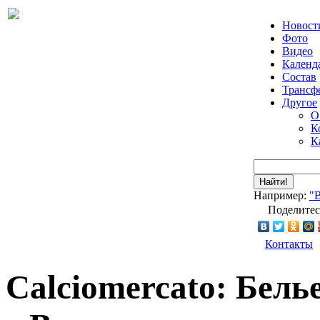
Новост
Фото
Видео
Календ
Состав
Трансф
Другое
О
К
К
Найти!
Например:
"
Поделитес
Контакты
Calciomercato: Бел