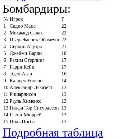
Бомбардиры:
№
Игрок
Г
1
Садио Мане
22
2
Мохамед Салах
22
3
Пьер-Эмерик Обамеянг
22
4
Серхио Агуэро
21
5
Джейми Варди
18
6
Рахим Стерлинг
17
7
Гарри Кейн
17
8
Эден Азар
16
9
Каллум Уилсон
14
10
Александр Ляказетт
13
11
Ришарлисон
13
12
Рауль Хименес
13
13
Гилфи Тор Сигурдссон
13
14
Гленн Мюррей
13
15
Поль Погба
13
Подробная таблица