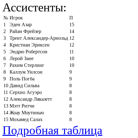
Ассистенты:
№
Игрок
П
1
Эден Азар
15
2
Райан Фрейзер
14
3
Трент Александер-Арнольд
12
4
Кристиан Эриксен
12
5
Эндрю Робертсон
11
6
Лерой Зане
10
7
Рахим Стерлинг
10
8
Каллум Уилсон
9
9
Поль Погба
9
10
Давид Сильва
8
11
Серхио Агуэро
8
12
Александр Ляказетт
8
13
Мэтт Ритчи
8
14
Жоау Моутинью
8
15
Мохамед Салах
8
Подробная таблица