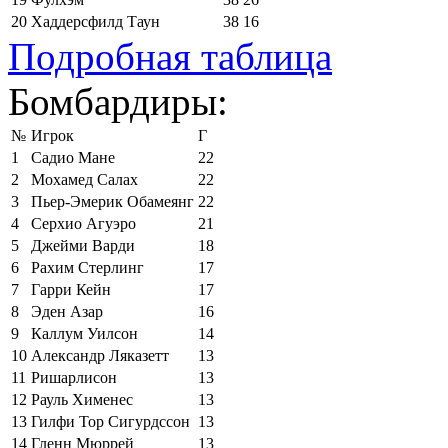
20
Хаддерсфилд Таун
38
16
Подробная таблица
Бомбардиры:
№
Игрок
Г
1
Садио Мане
22
2
Мохамед Салах
22
3
Пьер-Эмерик Обамеянг
22
4
Серхио Агуэро
21
5
Джейми Варди
18
6
Рахим Стерлинг
17
7
Гарри Кейн
17
8
Эден Азар
16
9
Каллум Уилсон
14
10
Александр Ляказетт
13
11
Ришарлисон
13
12
Рауль Хименес
13
13
Гилфи Тор Сигурдссон
13
14
Гленн Мюррей
13