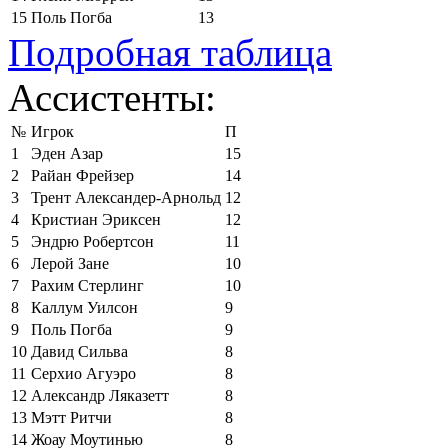
15
Поль Погба
13
Подробная таблица
Ассистенты:
№
Игрок
П
1
Эден Азар
15
2
Райан Фрейзер
14
3
Трент Александер-Арнольд
12
4
Кристиан Эриксен
12
5
Эндрю Робертсон
11
6
Лерой Зане
10
7
Рахим Стерлинг
10
8
Каллум Уилсон
9
9
Поль Погба
9
10
Давид Сильва
8
11
Серхио Агуэро
8
12
Александр Ляказетт
8
13
Мэтт Ритчи
8
14
Жоау Моутинью
8