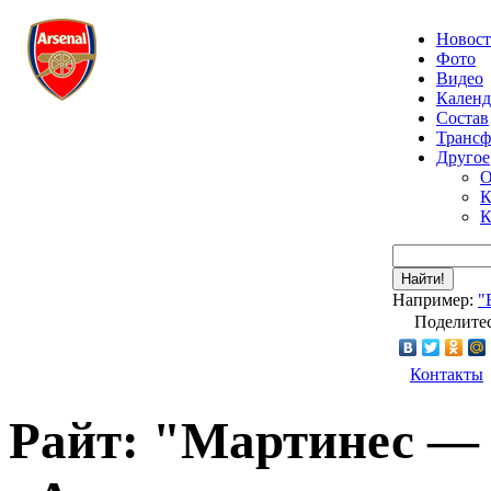
Новос
Фото
Видео
Календ
Состав
Транс
Другое
О
К
К
Найти!
Например:
"
Поделитес
Контакты
Райт: "Мартинес — 