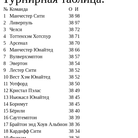
№
Команда
О
И
1
Манчестер Сити
38
98
2
Ливерпуль
38
97
3
Челси
38
72
4
Тоттенхэм Хотспур
38
71
5
Арсенал
38
70
6
Манчестер Юнайтед
38
66
7
Вулверхэмптон
38
57
8
Эвертон
38
54
9
Лестер Сити
38
52
10
Вест Хэм Юнайтед
38
52
11
Уотфорд
38
50
12
Кристал Пэлас
38
49
13
Ньюкасл Юнайтед
38
45
14
Борнмут
38
45
15
Бёрнли
38
40
16
Саутгемптон
38
39
17
Брайтон энд Хоув Альбион
38
36
18
Кардифф Сити
38
34
19
Фулхэм
38
26