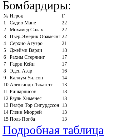
Бомбардиры:
№
Игрок
Г
1
Садио Мане
22
2
Мохамед Салах
22
3
Пьер-Эмерик Обамеянг
22
4
Серхио Агуэро
21
5
Джейми Варди
18
6
Рахим Стерлинг
17
7
Гарри Кейн
17
8
Эден Азар
16
9
Каллум Уилсон
14
10
Александр Ляказетт
13
11
Ришарлисон
13
12
Рауль Хименес
13
13
Гилфи Тор Сигурдссон
13
14
Гленн Мюррей
13
15
Поль Погба
13
Подробная таблица