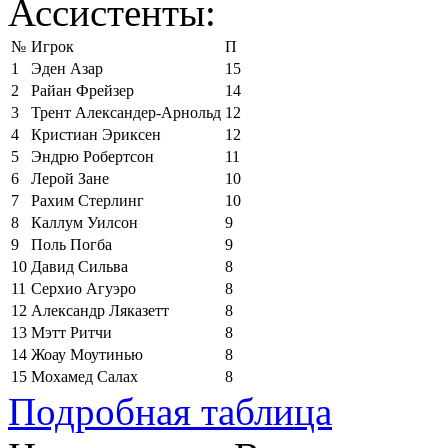
Ассистенты:
№
Игрок
П
1
Эден Азар
15
2
Райан Фрейзер
14
3
Трент Александер-Арнольд
12
4
Кристиан Эриксен
12
5
Эндрю Робертсон
11
6
Лерой Зане
10
7
Рахим Стерлинг
10
8
Каллум Уилсон
9
9
Поль Погба
9
10
Давид Сильва
8
11
Серхио Агуэро
8
12
Александр Ляказетт
8
13
Мэтт Ритчи
8
14
Жоау Моутинью
8
15
Мохамед Салах
8
Подробная таблица