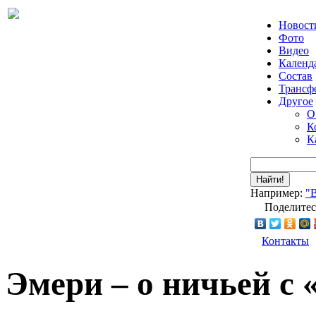
Новост
Фото
Видео
Календ
Состав
Трансф
Другое
О
К
К
Найти!
Например:
"
Поделитес
Контакты
Эмери – о ничьей с