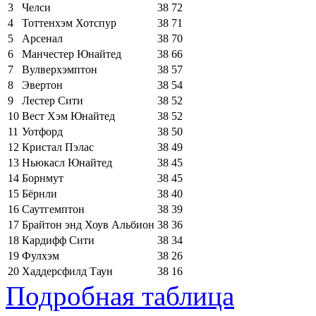
3
Челси
38
72
4
Тоттенхэм Хотспур
38
71
5
Арсенал
38
70
6
Манчестер Юнайтед
38
66
7
Вулверхэмптон
38
57
8
Эвертон
38
54
9
Лестер Сити
38
52
10
Вест Хэм Юнайтед
38
52
11
Уотфорд
38
50
12
Кристал Пэлас
38
49
13
Ньюкасл Юнайтед
38
45
14
Борнмут
38
45
15
Бёрнли
38
40
16
Саутгемптон
38
39
17
Брайтон энд Хоув Альбион
38
36
18
Кардифф Сити
38
34
19
Фулхэм
38
26
20
Хаддерсфилд Таун
38
16
Подробная таблица