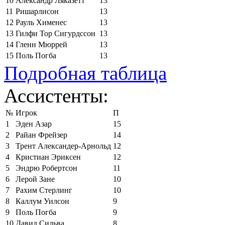
10
Александр Ляказетт
13
11
Ришарлисон
13
12
Рауль Хименес
13
13
Гилфи Тор Сигурдссон
13
14
Гленн Мюррей
13
15
Поль Погба
13
Подробная таблица
Ассистенты:
№
Игрок
П
1
Эден Азар
15
2
Райан Фрейзер
14
3
Трент Александер-Арнольд
12
4
Кристиан Эриксен
12
5
Эндрю Робертсон
11
6
Лерой Зане
10
7
Рахим Стерлинг
10
8
Каллум Уилсон
9
9
Поль Погба
9
10
Давид Сильва
8