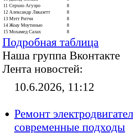
11
Серхио Агуэро
8
12
Александр Ляказетт
8
13
Мэтт Ритчи
8
14
Жоау Моутинью
8
15
Мохамед Салах
8
Подробная таблица
Наша группа Вконтакте
Лента новостей:
10.6.2026, 11:12
Ремонт электродвигател
современные подходы