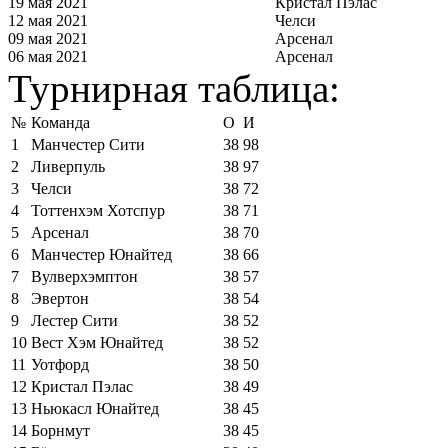
19 мая 2021
Кристал Пэлас
12 мая 2021
Челси
09 мая 2021
Арсенал
06 мая 2021
Арсенал
Турнирная таблица:
№
Команда
О
И
1
Манчестер Сити
38
98
2
Ливерпуль
38
97
3
Челси
38
72
4
Тоттенхэм Хотспур
38
71
5
Арсенал
38
70
6
Манчестер Юнайтед
38
66
7
Вулверхэмптон
38
57
8
Эвертон
38
54
9
Лестер Сити
38
52
10
Вест Хэм Юнайтед
38
52
11
Уотфорд
38
50
12
Кристал Пэлас
38
49
13
Ньюкасл Юнайтед
38
45
14
Борнмут
38
45