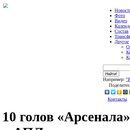
Новост
Фото
Видео
Календ
Состав
Трансф
Другое
О
К
К
Найти!
Например:
"
Поделитес
Контакты
10 голов «Арсенала»