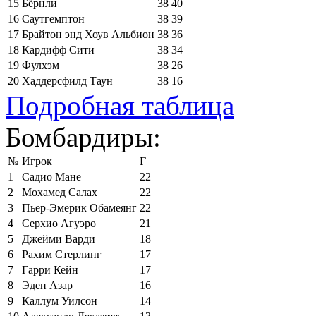
15
Бёрнли
38
40
16
Саутгемптон
38
39
17
Брайтон энд Хоув Альбион
38
36
18
Кардифф Сити
38
34
19
Фулхэм
38
26
20
Хаддерсфилд Таун
38
16
Подробная таблица
Бомбардиры:
№
Игрок
Г
1
Садио Мане
22
2
Мохамед Салах
22
3
Пьер-Эмерик Обамеянг
22
4
Серхио Агуэро
21
5
Джейми Варди
18
6
Рахим Стерлинг
17
7
Гарри Кейн
17
8
Эден Азар
16
9
Каллум Уилсон
14