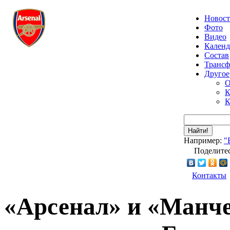
Новос
Фото
Видео
Календ
Состав
Транс
Другое
О
К
К
Найти!
Например:
"
Поделитес
Контакты
«Арсенал» и «Манч