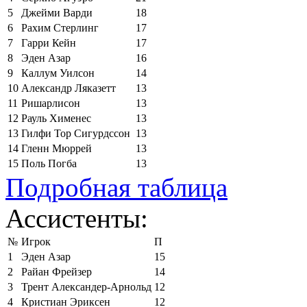
5
Джейми Варди
18
6
Рахим Стерлинг
17
7
Гарри Кейн
17
8
Эден Азар
16
9
Каллум Уилсон
14
10
Александр Ляказетт
13
11
Ришарлисон
13
12
Рауль Хименес
13
13
Гилфи Тор Сигурдссон
13
14
Гленн Мюррей
13
15
Поль Погба
13
Подробная таблица
Ассистенты:
№
Игрок
П
1
Эден Азар
15
2
Райан Фрейзер
14
3
Трент Александер-Арнольд
12
4
Кристиан Эриксен
12