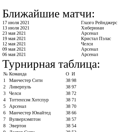
Ближайшие матчи:
17 июля 2021
Глазго Рейнджерс
13 июля 2021
Хиберниан
23 мая 2021
Арсенал
19 мая 2021
Кристал Пэлас
12 мая 2021
Челси
09 мая 2021
Арсенал
06 мая 2021
Арсенал
Турнирная таблица:
№
Команда
О
И
1
Манчестер Сити
38
98
2
Ливерпуль
38
97
3
Челси
38
72
4
Тоттенхэм Хотспур
38
71
5
Арсенал
38
70
6
Манчестер Юнайтед
38
66
7
Вулверхэмптон
38
57
8
Эвертон
38
54