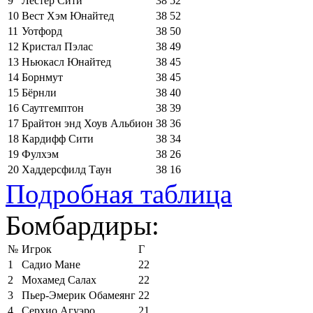
9
Лестер Сити
38
52
10
Вест Хэм Юнайтед
38
52
11
Уотфорд
38
50
12
Кристал Пэлас
38
49
13
Ньюкасл Юнайтед
38
45
14
Борнмут
38
45
15
Бёрнли
38
40
16
Саутгемптон
38
39
17
Брайтон энд Хоув Альбион
38
36
18
Кардифф Сити
38
34
19
Фулхэм
38
26
20
Хаддерсфилд Таун
38
16
Подробная таблица
Бомбардиры:
№
Игрок
Г
1
Садио Мане
22
2
Мохамед Салах
22
3
Пьер-Эмерик Обамеянг
22
4
Серхио Агуэро
21