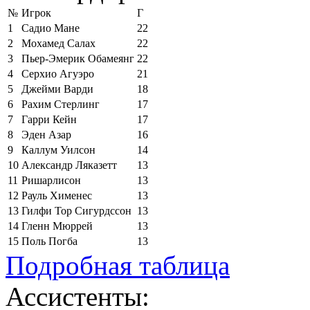
№
Игрок
Г
1
Садио Мане
22
2
Мохамед Салах
22
3
Пьер-Эмерик Обамеянг
22
4
Серхио Агуэро
21
5
Джейми Варди
18
6
Рахим Стерлинг
17
7
Гарри Кейн
17
8
Эден Азар
16
9
Каллум Уилсон
14
10
Александр Ляказетт
13
11
Ришарлисон
13
12
Рауль Хименес
13
13
Гилфи Тор Сигурдссон
13
14
Гленн Мюррей
13
15
Поль Погба
13
Подробная таблица
Ассистенты: