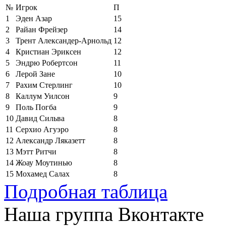
№
Игрок
П
1
Эден Азар
15
2
Райан Фрейзер
14
3
Трент Александер-Арнольд
12
4
Кристиан Эриксен
12
5
Эндрю Робертсон
11
6
Лерой Зане
10
7
Рахим Стерлинг
10
8
Каллум Уилсон
9
9
Поль Погба
9
10
Давид Сильва
8
11
Серхио Агуэро
8
12
Александр Ляказетт
8
13
Мэтт Ритчи
8
14
Жоау Моутинью
8
15
Мохамед Салах
8
Подробная таблица
Наша группа Вконтакте