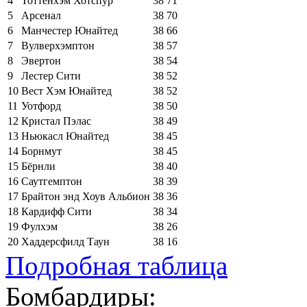
4
Тоттенхэм Хотспур
38
71
5
Арсенал
38
70
6
Манчестер Юнайтед
38
66
7
Вулверхэмптон
38
57
8
Эвертон
38
54
9
Лестер Сити
38
52
10
Вест Хэм Юнайтед
38
52
11
Уотфорд
38
50
12
Кристал Пэлас
38
49
13
Ньюкасл Юнайтед
38
45
14
Борнмут
38
45
15
Бёрнли
38
40
16
Саутгемптон
38
39
17
Брайтон энд Хоув Альбион
38
36
18
Кардифф Сити
38
34
19
Фулхэм
38
26
20
Хаддерсфилд Таун
38
16
Подробная таблица
Бомбардиры: