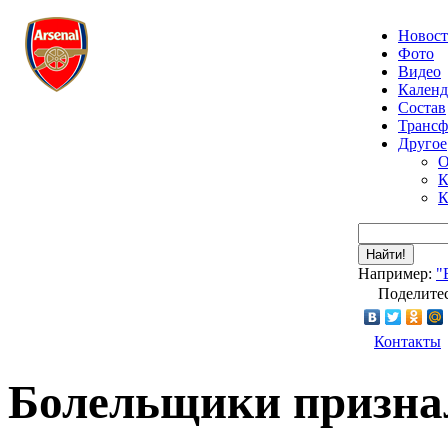
Новос
Фото
Видео
Календ
Состав
Транс
Другое
О
К
К
Найти!
Например:
"
Поделитес
Контакты
Болельщики призна