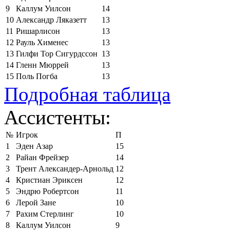
9
Каллум Уилсон
14
10
Александр Ляказетт
13
11
Ришарлисон
13
12
Рауль Хименес
13
13
Гилфи Тор Сигурдссон
13
14
Гленн Мюррей
13
15
Поль Погба
13
Подробная таблица
Ассистенты:
№
Игрок
П
1
Эден Азар
15
2
Райан Фрейзер
14
3
Трент Александер-Арнольд
12
4
Кристиан Эриксен
12
5
Эндрю Робертсон
11
6
Лерой Зане
10
7
Рахим Стерлинг
10
8
Каллум Уилсон
9