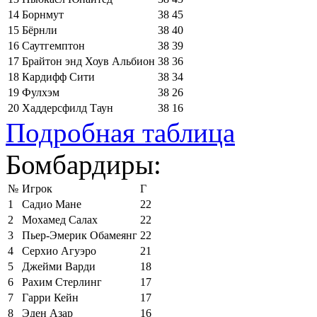
14
Борнмут
38
45
15
Бёрнли
38
40
16
Саутгемптон
38
39
17
Брайтон энд Хоув Альбион
38
36
18
Кардифф Сити
38
34
19
Фулхэм
38
26
20
Хаддерсфилд Таун
38
16
Подробная таблица
Бомбардиры:
№
Игрок
Г
1
Садио Мане
22
2
Мохамед Салах
22
3
Пьер-Эмерик Обамеянг
22
4
Серхио Агуэро
21
5
Джейми Варди
18
6
Рахим Стерлинг
17
7
Гарри Кейн
17
8
Эден Азар
16