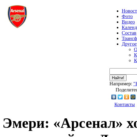
Новос
Фото
Видео
Календ
Состав
Транс
Другое
О
К
К
Найти!
Например:
"
Поделитес
Контакты
Эмери: «Арсенал» 