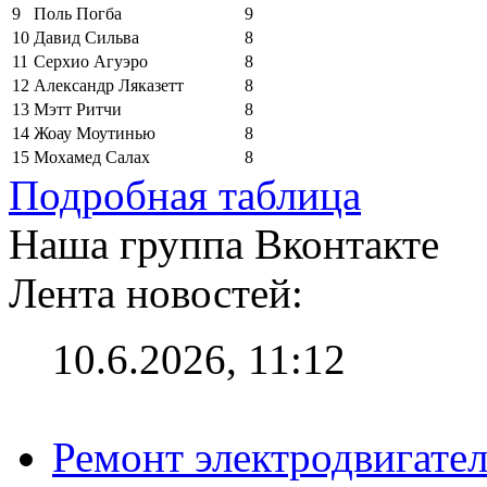
9
Поль Погба
9
10
Давид Сильва
8
11
Серхио Агуэро
8
12
Александр Ляказетт
8
13
Мэтт Ритчи
8
14
Жоау Моутинью
8
15
Мохамед Салах
8
Подробная таблица
Наша группа Вконтакте
Лента новостей:
10.6.2026, 11:12
Ремонт электродвигател