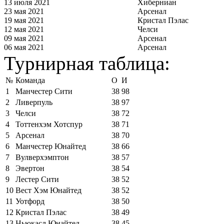
13 июля 2021
Хиберниан
23 мая 2021
Арсенал
19 мая 2021
Кристал Пэлас
12 мая 2021
Челси
09 мая 2021
Арсенал
06 мая 2021
Арсенал
Турнирная таблица:
№
Команда
О
И
1
Манчестер Сити
38
98
2
Ливерпуль
38
97
3
Челси
38
72
4
Тоттенхэм Хотспур
38
71
5
Арсенал
38
70
6
Манчестер Юнайтед
38
66
7
Вулверхэмптон
38
57
8
Эвертон
38
54
9
Лестер Сити
38
52
10
Вест Хэм Юнайтед
38
52
11
Уотфорд
38
50
12
Кристал Пэлас
38
49
13
Ньюкасл Юнайтед
38
45