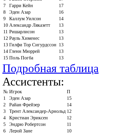
7
Гарри Кейн
17
8
Эден Азар
16
9
Каллум Уилсон
14
10
Александр Ляказетт
13
11
Ришарлисон
13
12
Рауль Хименес
13
13
Гилфи Тор Сигурдссон
13
14
Гленн Мюррей
13
15
Поль Погба
13
Подробная таблица
Ассистенты:
№
Игрок
П
1
Эден Азар
15
2
Райан Фрейзер
14
3
Трент Александер-Арнольд
12
4
Кристиан Эриксен
12
5
Эндрю Робертсон
11
6
Лерой Зане
10