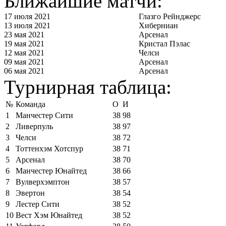
Ближайшие матчи:
17 июля 2021
Глазго Рейнджерс
13 июля 2021
Хиберниан
23 мая 2021
Арсенал
19 мая 2021
Кристал Пэлас
12 мая 2021
Челси
09 мая 2021
Арсенал
06 мая 2021
Арсенал
Турнирная таблица:
№
Команда
О
И
1
Манчестер Сити
38
98
2
Ливерпуль
38
97
3
Челси
38
72
4
Тоттенхэм Хотспур
38
71
5
Арсенал
38
70
6
Манчестер Юнайтед
38
66
7
Вулверхэмптон
38
57
8
Эвертон
38
54
9
Лестер Сити
38
52
10
Вест Хэм Юнайтед
38
52