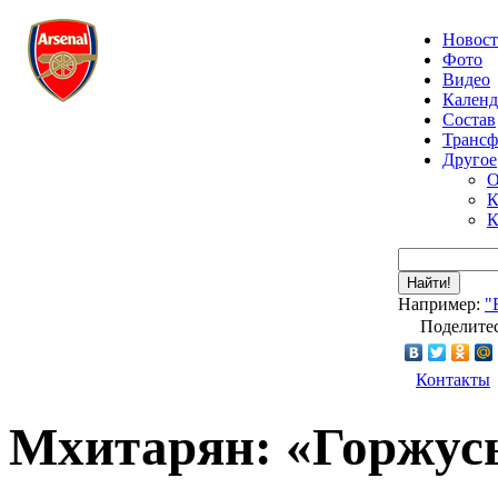
Новос
Фото
Видео
Календ
Состав
Транс
Другое
О
К
К
Найти!
Например:
"
Поделитес
Контакты
Мхитарян: «Горжусь 