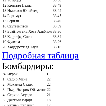
11
Уотфорд
38
50
12
Кристал Пэлас
38
49
13
Ньюкасл Юнайтед
38
45
14
Борнмут
38
45
15
Бёрнли
38
40
16
Саутгемптон
38
39
17
Брайтон энд Хоув Альбион
38
36
18
Кардифф Сити
38
34
19
Фулхэм
38
26
20
Хаддерсфилд Таун
38
16
Подробная таблица
Бомбардиры:
№
Игрок
Г
1
Садио Мане
22
2
Мохамед Салах
22
3
Пьер-Эмерик Обамеянг
22
4
Серхио Агуэро
21
5
Джейми Варди
18
6
Рахим Стерлинг
17