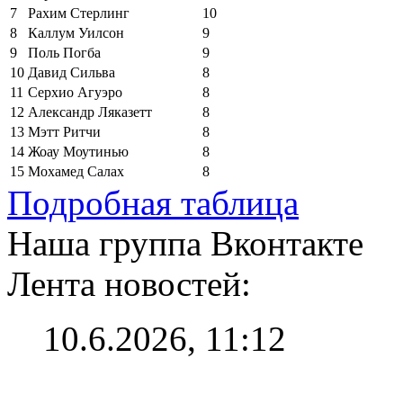
7
Рахим Стерлинг
10
8
Каллум Уилсон
9
9
Поль Погба
9
10
Давид Сильва
8
11
Серхио Агуэро
8
12
Александр Ляказетт
8
13
Мэтт Ритчи
8
14
Жоау Моутинью
8
15
Мохамед Салах
8
Подробная таблица
Наша группа Вконтакте
Лента новостей:
10.6.2026, 11:12