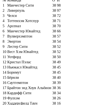
№
Команда
О
И
1
Манчестер Сити
38
98
2
Ливерпуль
38
97
3
Челси
38
72
4
Тоттенхэм Хотспур
38
71
5
Арсенал
38
70
6
Манчестер Юнайтед
38
66
7
Вулверхэмптон
38
57
8
Эвертон
38
54
9
Лестер Сити
38
52
10
Вест Хэм Юнайтед
38
52
11
Уотфорд
38
50
12
Кристал Пэлас
38
49
13
Ньюкасл Юнайтед
38
45
14
Борнмут
38
45
15
Бёрнли
38
40
16
Саутгемптон
38
39
17
Брайтон энд Хоув Альбион
38
36
18
Кардифф Сити
38
34
19
Фулхэм
38
26
20
Хаддерсфилд Таун
38
16