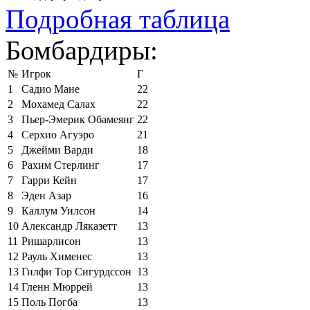
Подробная таблица
Бомбардиры:
№
Игрок
Г
1
Садио Мане
22
2
Мохамед Салах
22
3
Пьер-Эмерик Обамеянг
22
4
Серхио Агуэро
21
5
Джейми Варди
18
6
Рахим Стерлинг
17
7
Гарри Кейн
17
8
Эден Азар
16
9
Каллум Уилсон
14
10
Александр Ляказетт
13
11
Ришарлисон
13
12
Рауль Хименес
13
13
Гилфи Тор Сигурдссон
13
14
Гленн Мюррей
13
15
Поль Погба
13