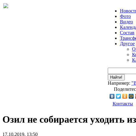
Новост
Фото
Видео
Календ
Состав
Трансф
Другое
О
К
К
Найти!
Например:
"
Поделитес
Контакты
Озил не собирается уходить и
17.10.2019, 13:50