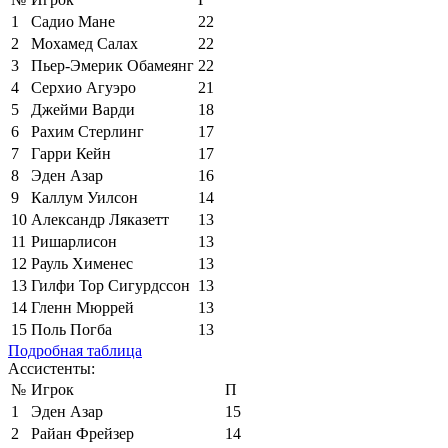
1
Садио Мане
22
2
Мохамед Салах
22
3
Пьер-Эмерик Обамеянг
22
4
Серхио Агуэро
21
5
Джейми Варди
18
6
Рахим Стерлинг
17
7
Гарри Кейн
17
8
Эден Азар
16
9
Каллум Уилсон
14
10
Александр Ляказетт
13
11
Ришарлисон
13
12
Рауль Хименес
13
13
Гилфи Тор Сигурдссон
13
14
Гленн Мюррей
13
15
Поль Погба
13
Подробная таблица
Ассистенты:
№
Игрок
П
1
Эден Азар
15
2
Райан Фрейзер
14