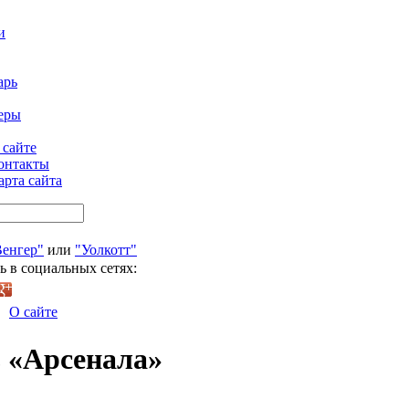
и
арь
еры
 сайте
онтакты
арта сайта
Венгер"
или
"Уолкотт"
ь в социальных сетях:
О сайте
з «Арсенала»