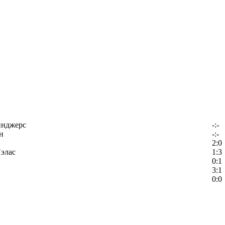
йнджерс
-:-
н
-:-
2:0
элас
1:3
0:1
3:1
0:0