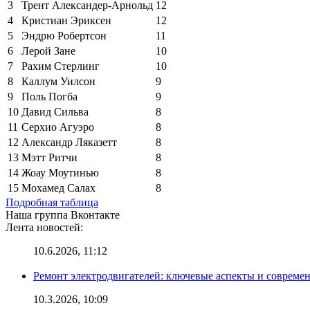
3
Трент Александер-Арнольд
12
4
Кристиан Эриксен
12
5
Эндрю Робертсон
11
6
Лерой Зане
10
7
Рахим Стерлинг
10
8
Каллум Уилсон
9
9
Поль Погба
9
10
Давид Сильва
8
11
Серхио Агуэро
8
12
Александр Ляказетт
8
13
Мэтт Ритчи
8
14
Жоау Моутинью
8
15
Мохамед Салах
8
Подробная таблица
Наша группа Вконтакте
Лента новостей:
10.6.2026, 11:12
Ремонт электродвигателей: ключевые аспекты и совреме
10.3.2026, 10:09