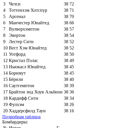
3
Челси
38
72
4
Тоттенхэм Хотспур
38
71
5
Арсенал
38
70
6
Манчестер Юнайтед
38
66
7
Вулверхэмптон
38
57
8
Эвертон
38
54
9
Лестер Сити
38
52
10
Вест Хэм Юнайтед
38
52
11
Уотфорд
38
50
12
Кристал Пэлас
38
49
13
Ньюкасл Юнайтед
38
45
14
Борнмут
38
45
15
Бёрнли
38
40
16
Саутгемптон
38
39
17
Брайтон энд Хоув Альбион
38
36
18
Кардифф Сити
38
34
19
Фулхэм
38
26
20
Хаддерсфилд Таун
38
16
Подробная таблица
Бомбардиры:
№
Игрок
Г