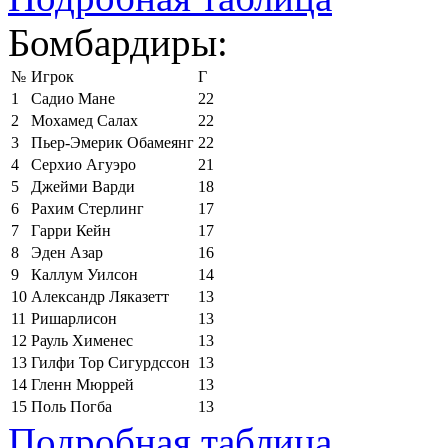
Бомбардиры:
№
Игрок
Г
1
Садио Мане
22
2
Мохамед Салах
22
3
Пьер-Эмерик Обамеянг
22
4
Серхио Агуэро
21
5
Джейми Варди
18
6
Рахим Стерлинг
17
7
Гарри Кейн
17
8
Эден Азар
16
9
Каллум Уилсон
14
10
Александр Ляказетт
13
11
Ришарлисон
13
12
Рауль Хименес
13
13
Гилфи Тор Сигурдссон
13
14
Гленн Мюррей
13
15
Поль Погба
13
Подробная таблица