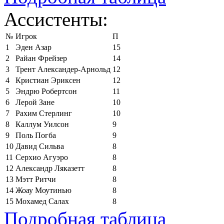
Ассистенты:
№
Игрок
П
1
Эден Азар
15
2
Райан Фрейзер
14
3
Трент Александер-Арнольд
12
4
Кристиан Эриксен
12
5
Эндрю Робертсон
11
6
Лерой Зане
10
7
Рахим Стерлинг
10
8
Каллум Уилсон
9
9
Поль Погба
9
10
Давид Сильва
8
11
Серхио Агуэро
8
12
Александр Ляказетт
8
13
Мэтт Ритчи
8
14
Жоау Моутинью
8
15
Мохамед Салах
8
Подробная таблица