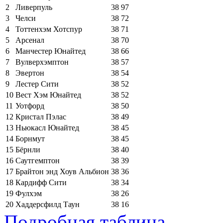
2
Ливерпуль
38
97
3
Челси
38
72
4
Тоттенхэм Хотспур
38
71
5
Арсенал
38
70
6
Манчестер Юнайтед
38
66
7
Вулверхэмптон
38
57
8
Эвертон
38
54
9
Лестер Сити
38
52
10
Вест Хэм Юнайтед
38
52
11
Уотфорд
38
50
12
Кристал Пэлас
38
49
13
Ньюкасл Юнайтед
38
45
14
Борнмут
38
45
15
Бёрнли
38
40
16
Саутгемптон
38
39
17
Брайтон энд Хоув Альбион
38
36
18
Кардифф Сити
38
34
19
Фулхэм
38
26
20
Хаддерсфилд Таун
38
16
Подробная таблица