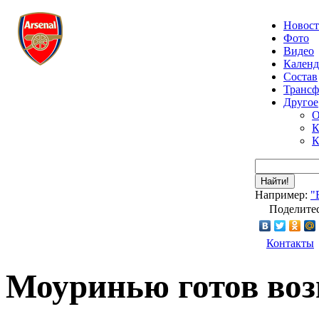
Новос
Фото
Видео
Календ
Состав
Транс
Другое
О
К
К
Найти!
Например:
"
Поделитес
Контакты
Моуринью готов воз