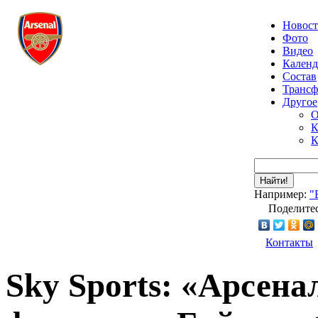
Новос
Фото
Видео
Календ
Состав
Транс
Другое
О
К
К
Найти!
Например:
"
Поделитес
Контакты
Sky Sports: «Арсена