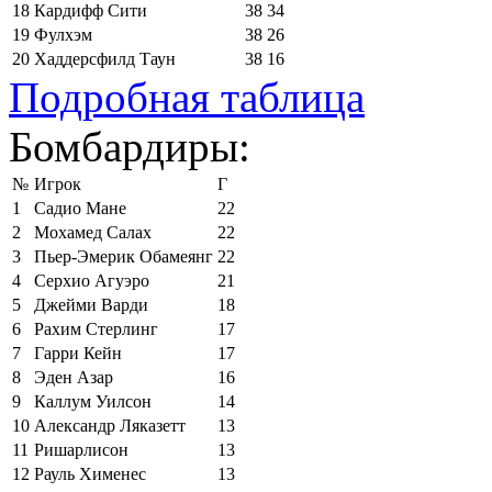
18
Кардифф Сити
38
34
19
Фулхэм
38
26
20
Хаддерсфилд Таун
38
16
Подробная таблица
Бомбардиры:
№
Игрок
Г
1
Садио Мане
22
2
Мохамед Салах
22
3
Пьер-Эмерик Обамеянг
22
4
Серхио Агуэро
21
5
Джейми Варди
18
6
Рахим Стерлинг
17
7
Гарри Кейн
17
8
Эден Азар
16
9
Каллум Уилсон
14
10
Александр Ляказетт
13
11
Ришарлисон
13
12
Рауль Хименес
13