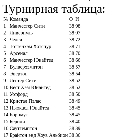
Турнирная таблица:
№
Команда
О
И
1
Манчестер Сити
38
98
2
Ливерпуль
38
97
3
Челси
38
72
4
Тоттенхэм Хотспур
38
71
5
Арсенал
38
70
6
Манчестер Юнайтед
38
66
7
Вулверхэмптон
38
57
8
Эвертон
38
54
9
Лестер Сити
38
52
10
Вест Хэм Юнайтед
38
52
11
Уотфорд
38
50
12
Кристал Пэлас
38
49
13
Ньюкасл Юнайтед
38
45
14
Борнмут
38
45
15
Бёрнли
38
40
16
Саутгемптон
38
39
17
Брайтон энд Хоув Альбион
38
36