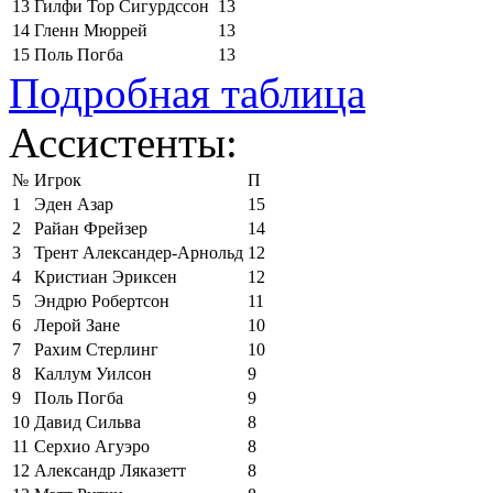
13
Гилфи Тор Сигурдссон
13
14
Гленн Мюррей
13
15
Поль Погба
13
Подробная таблица
Ассистенты:
№
Игрок
П
1
Эден Азар
15
2
Райан Фрейзер
14
3
Трент Александер-Арнольд
12
4
Кристиан Эриксен
12
5
Эндрю Робертсон
11
6
Лерой Зане
10
7
Рахим Стерлинг
10
8
Каллум Уилсон
9
9
Поль Погба
9
10
Давид Сильва
8
11
Серхио Агуэро
8
12
Александр Ляказетт
8