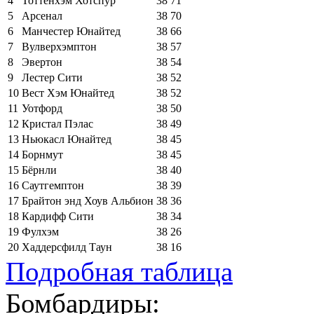
4
Тоттенхэм Хотспур
38
71
5
Арсенал
38
70
6
Манчестер Юнайтед
38
66
7
Вулверхэмптон
38
57
8
Эвертон
38
54
9
Лестер Сити
38
52
10
Вест Хэм Юнайтед
38
52
11
Уотфорд
38
50
12
Кристал Пэлас
38
49
13
Ньюкасл Юнайтед
38
45
14
Борнмут
38
45
15
Бёрнли
38
40
16
Саутгемптон
38
39
17
Брайтон энд Хоув Альбион
38
36
18
Кардифф Сити
38
34
19
Фулхэм
38
26
20
Хаддерсфилд Таун
38
16
Подробная таблица
Бомбардиры: