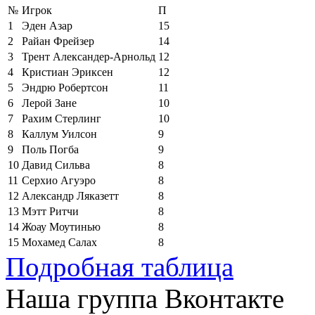
№
Игрок
П
1
Эден Азар
15
2
Райан Фрейзер
14
3
Трент Александер-Арнольд
12
4
Кристиан Эриксен
12
5
Эндрю Робертсон
11
6
Лерой Зане
10
7
Рахим Стерлинг
10
8
Каллум Уилсон
9
9
Поль Погба
9
10
Давид Сильва
8
11
Серхио Агуэро
8
12
Александр Ляказетт
8
13
Мэтт Ритчи
8
14
Жоау Моутинью
8
15
Мохамед Салах
8
Подробная таблица
Наша группа Вконтакте