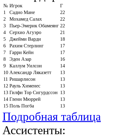
№
Игрок
Г
1
Садио Мане
22
2
Мохамед Салах
22
3
Пьер-Эмерик Обамеянг
22
4
Серхио Агуэро
21
5
Джейми Варди
18
6
Рахим Стерлинг
17
7
Гарри Кейн
17
8
Эден Азар
16
9
Каллум Уилсон
14
10
Александр Ляказетт
13
11
Ришарлисон
13
12
Рауль Хименес
13
13
Гилфи Тор Сигурдссон
13
14
Гленн Мюррей
13
15
Поль Погба
13
Подробная таблица
Ассистенты: