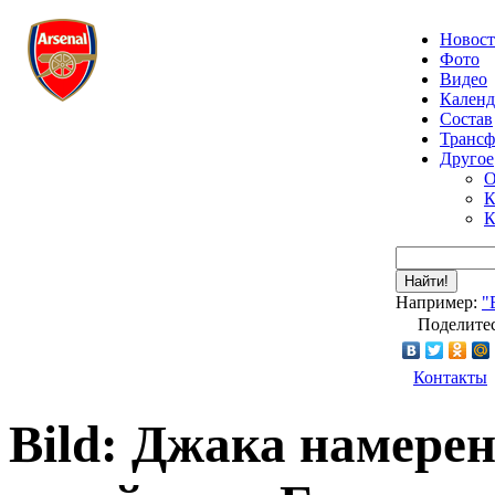
Новос
Фото
Видео
Календ
Состав
Транс
Другое
О
К
К
Найти!
Например:
"
Поделитес
Контакты
Bild: Джака намере