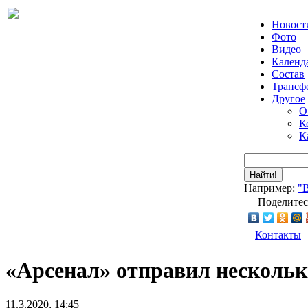
Новост
Фото
Видео
Календ
Состав
Трансф
Другое
О
К
К
Найти!
Например:
"
Поделитес
Контакты
«Арсенал» отправил нескольк
11.3.2020, 14:45