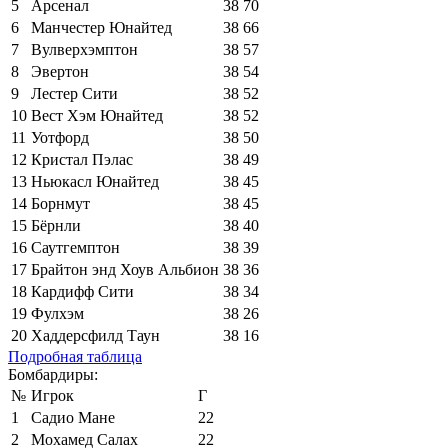
5
Арсенал
38
70
6
Манчестер Юнайтед
38
66
7
Вулверхэмптон
38
57
8
Эвертон
38
54
9
Лестер Сити
38
52
10
Вест Хэм Юнайтед
38
52
11
Уотфорд
38
50
12
Кристал Пэлас
38
49
13
Ньюкасл Юнайтед
38
45
14
Борнмут
38
45
15
Бёрнли
38
40
16
Саутгемптон
38
39
17
Брайтон энд Хоув Альбион
38
36
18
Кардифф Сити
38
34
19
Фулхэм
38
26
20
Хаддерсфилд Таун
38
16
Подробная таблица
Бомбардиры:
№
Игрок
Г
1
Садио Мане
22
2
Мохамед Салах
22