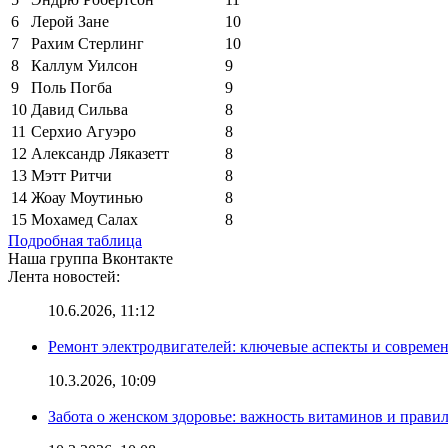
6
Лерой Зане
10
7
Рахим Стерлинг
10
8
Каллум Уилсон
9
9
Поль Погба
9
10
Давид Сильва
8
11
Серхио Агуэро
8
12
Александр Ляказетт
8
13
Мэтт Ритчи
8
14
Жоау Моутинью
8
15
Мохамед Салах
8
Подробная таблица
Наша группа Вконтакте
Лента новостей:
10.6.2026, 11:12
Ремонт электродвигателей: ключевые аспекты и совреме
10.3.2026, 10:09
Забота о женском здоровье: важность витаминов и прави