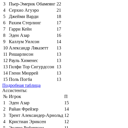
3
Пьер-Эмерик Обамеянг
22
4
Серхио Агуэро
21
5
Джейми Варди
18
6
Рахим Стерлинг
17
7
Гарри Кейн
17
8
Эден Азар
16
9
Каллум Уилсон
14
10
Александр Ляказетт
13
11
Ришарлисон
13
12
Рауль Хименес
13
13
Гилфи Тор Сигурдссон
13
14
Гленн Мюррей
13
15
Поль Погба
13
Подробная таблица
Ассистенты:
№
Игрок
П
1
Эден Азар
15
2
Райан Фрейзер
14
3
Трент Александер-Арнольд
12
4
Кристиан Эриксен
12
5
Эндрю Робертсон
11