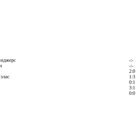
йнджерс
-:-
н
-:-
2:0
элас
1:3
0:1
3:1
0:0