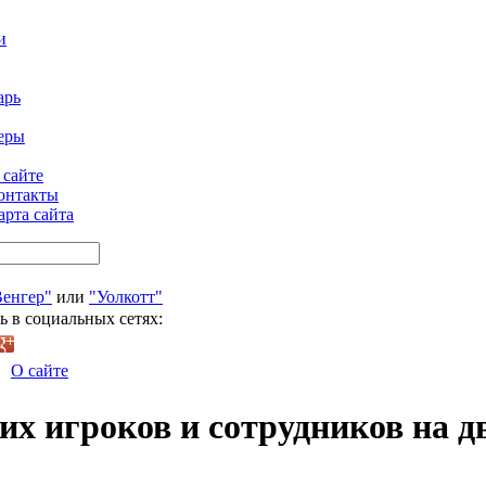
и
арь
еры
 сайте
онтакты
арта сайта
Венгер"
или
"Уолкотт"
ь в социальных сетях:
О сайте
их игроков и сотрудников на 