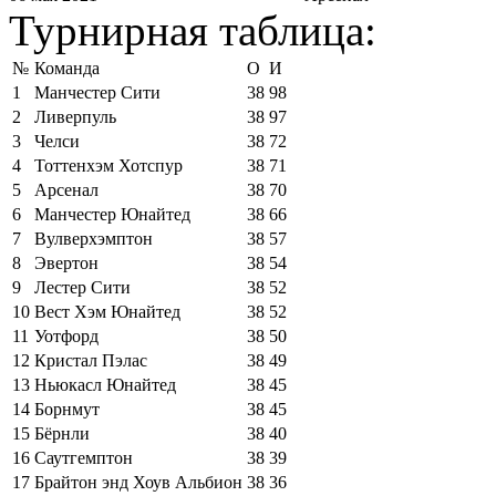
Турнирная таблица:
№
Команда
О
И
1
Манчестер Сити
38
98
2
Ливерпуль
38
97
3
Челси
38
72
4
Тоттенхэм Хотспур
38
71
5
Арсенал
38
70
6
Манчестер Юнайтед
38
66
7
Вулверхэмптон
38
57
8
Эвертон
38
54
9
Лестер Сити
38
52
10
Вест Хэм Юнайтед
38
52
11
Уотфорд
38
50
12
Кристал Пэлас
38
49
13
Ньюкасл Юнайтед
38
45
14
Борнмут
38
45
15
Бёрнли
38
40
16
Саутгемптон
38
39
17
Брайтон энд Хоув Альбион
38
36