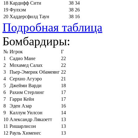
18
Кардифф Сити
38
34
19
Фулхэм
38
26
20
Хаддерсфилд Таун
38
16
Подробная таблица
Бомбардиры:
№
Игрок
Г
1
Садио Мане
22
2
Мохамед Салах
22
3
Пьер-Эмерик Обамеянг
22
4
Серхио Агуэро
21
5
Джейми Варди
18
6
Рахим Стерлинг
17
7
Гарри Кейн
17
8
Эден Азар
16
9
Каллум Уилсон
14
10
Александр Ляказетт
13
11
Ришарлисон
13
12
Рауль Хименес
13