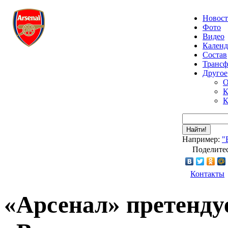
Новос
Фото
Видео
Календ
Состав
Транс
Другое
О
К
К
Найти!
Например:
"
Поделитес
Контакты
«Арсенал» претендуе