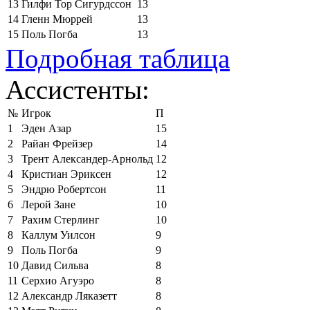
13
Гилфи Тор Сигурдссон
13
14
Гленн Мюррей
13
15
Поль Погба
13
Подробная таблица
Ассистенты:
№
Игрок
П
1
Эден Азар
15
2
Райан Фрейзер
14
3
Трент Александер-Арнольд
12
4
Кристиан Эриксен
12
5
Эндрю Робертсон
11
6
Лерой Зане
10
7
Рахим Стерлинг
10
8
Каллум Уилсон
9
9
Поль Погба
9
10
Давид Сильва
8
11
Серхио Агуэро
8
12
Александр Ляказетт
8