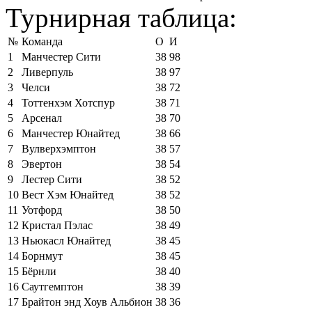
Турнирная таблица:
№
Команда
О
И
1
Манчестер Сити
38
98
2
Ливерпуль
38
97
3
Челси
38
72
4
Тоттенхэм Хотспур
38
71
5
Арсенал
38
70
6
Манчестер Юнайтед
38
66
7
Вулверхэмптон
38
57
8
Эвертон
38
54
9
Лестер Сити
38
52
10
Вест Хэм Юнайтед
38
52
11
Уотфорд
38
50
12
Кристал Пэлас
38
49
13
Ньюкасл Юнайтед
38
45
14
Борнмут
38
45
15
Бёрнли
38
40
16
Саутгемптон
38
39
17
Брайтон энд Хоув Альбион
38
36