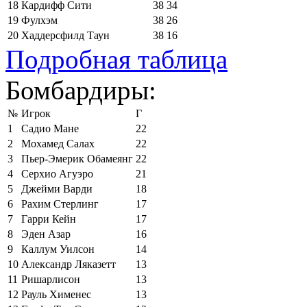
18
Кардифф Сити
38
34
19
Фулхэм
38
26
20
Хаддерсфилд Таун
38
16
Подробная таблица
Бомбардиры:
№
Игрок
Г
1
Садио Мане
22
2
Мохамед Салах
22
3
Пьер-Эмерик Обамеянг
22
4
Серхио Агуэро
21
5
Джейми Варди
18
6
Рахим Стерлинг
17
7
Гарри Кейн
17
8
Эден Азар
16
9
Каллум Уилсон
14
10
Александр Ляказетт
13
11
Ришарлисон
13
12
Рауль Хименес
13