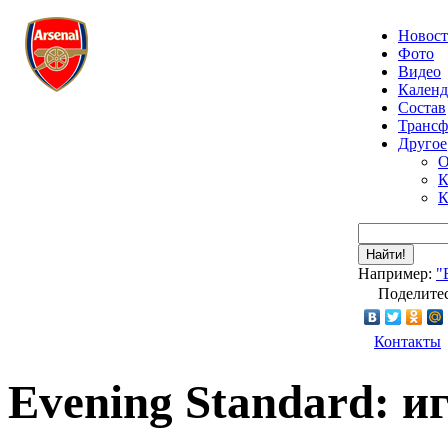
Новос
Фото
Видео
Календ
Состав
Транс
Другое
О
К
К
Найти!
Например:
"
Поделитес
Контакты
Evening Standard: и