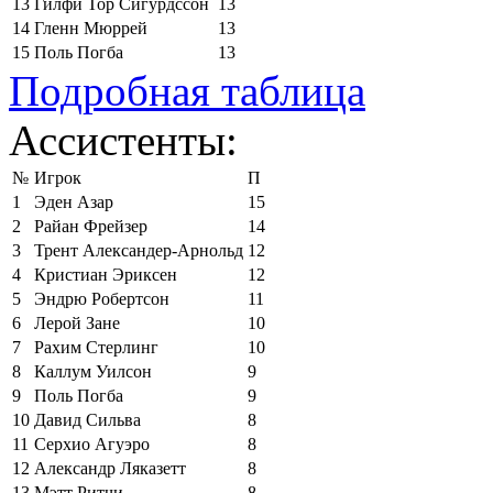
13
Гилфи Тор Сигурдссон
13
14
Гленн Мюррей
13
15
Поль Погба
13
Подробная таблица
Ассистенты:
№
Игрок
П
1
Эден Азар
15
2
Райан Фрейзер
14
3
Трент Александер-Арнольд
12
4
Кристиан Эриксен
12
5
Эндрю Робертсон
11
6
Лерой Зане
10
7
Рахим Стерлинг
10
8
Каллум Уилсон
9
9
Поль Погба
9
10
Давид Сильва
8
11
Серхио Агуэро
8
12
Александр Ляказетт
8
13
Мэтт Ритчи
8