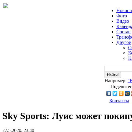
Новост
Фото
Видео
Календ
Состав
Трансф
Другое
О
К
К
Найти!
Например:
"
Поделитес
Контакты
Sky Sports: Луис может покин
27.5.2020, 23:40