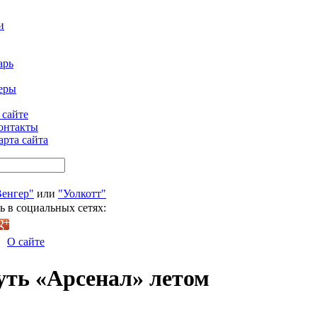
и
арь
еры
 сайте
онтакты
арта сайта
Венгер"
или
"Уолкотт"
ь в социальных сетях:
О сайте
уть «Арсенал» летом