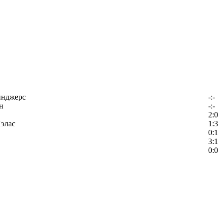
йнджерс
-:-
н
-:-
2:0
элас
1:3
0:1
3:1
0:0