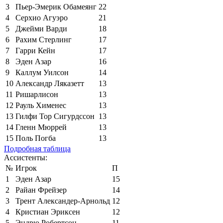
3
Пьер-Эмерик Обамеянг
22
4
Серхио Агуэро
21
5
Джейми Варди
18
6
Рахим Стерлинг
17
7
Гарри Кейн
17
8
Эден Азар
16
9
Каллум Уилсон
14
10
Александр Ляказетт
13
11
Ришарлисон
13
12
Рауль Хименес
13
13
Гилфи Тор Сигурдссон
13
14
Гленн Мюррей
13
15
Поль Погба
13
Подробная таблица
Ассистенты:
№
Игрок
П
1
Эден Азар
15
2
Райан Фрейзер
14
3
Трент Александер-Арнольд
12
4
Кристиан Эриксен
12
5
Эндрю Робертсон
11