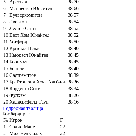
5
Арсенал
38
70
6
Манчестер Юнайтед
38
66
7
Вулверхэмптон
38
57
8
Эвертон
38
54
9
Лестер Сити
38
52
10
Вест Хэм Юнайтед
38
52
11
Уотфорд
38
50
12
Кристал Пэлас
38
49
13
Ньюкасл Юнайтед
38
45
14
Борнмут
38
45
15
Бёрнли
38
40
16
Саутгемптон
38
39
17
Брайтон энд Хоув Альбион
38
36
18
Кардифф Сити
38
34
19
Фулхэм
38
26
20
Хаддерсфилд Таун
38
16
Подробная таблица
Бомбардиры:
№
Игрок
Г
1
Садио Мане
22
2
Мохамед Салах
22