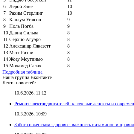
6
Лерой Зане
10
7
Рахим Стерлинг
10
8
Каллум Уилсон
9
9
Поль Погба
9
10
Давид Сильва
8
11
Серхио Агуэро
8
12
Александр Ляказетт
8
13
Мэтт Ритчи
8
14
Жоау Моутинью
8
15
Мохамед Салах
8
Подробная таблица
Наша группа Вконтакте
Лента новостей:
10.6.2026, 11:12
Ремонт электродвигателей: ключевые аспекты и совреме
10.3.2026, 10:09
Забота о женском здоровье: важность витаминов и прави