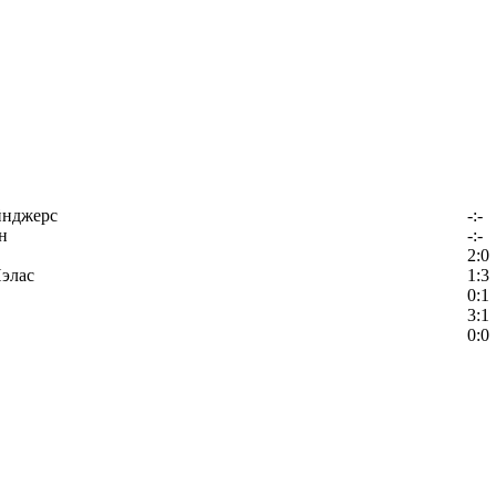
йнджерс
-:-
н
-:-
2:0
элас
1:3
0:1
3:1
0:0