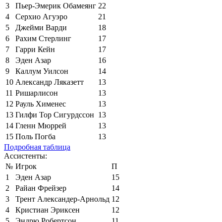
3
Пьер-Эмерик Обамеянг
22
4
Серхио Агуэро
21
5
Джейми Варди
18
6
Рахим Стерлинг
17
7
Гарри Кейн
17
8
Эден Азар
16
9
Каллум Уилсон
14
10
Александр Ляказетт
13
11
Ришарлисон
13
12
Рауль Хименес
13
13
Гилфи Тор Сигурдссон
13
14
Гленн Мюррей
13
15
Поль Погба
13
Подробная таблица
Ассистенты:
№
Игрок
П
1
Эден Азар
15
2
Райан Фрейзер
14
3
Трент Александер-Арнольд
12
4
Кристиан Эриксен
12
5
Эндрю Робертсон
11