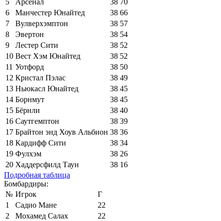
5
Арсенал
38
70
6
Манчестер Юнайтед
38
66
7
Вулверхэмптон
38
57
8
Эвертон
38
54
9
Лестер Сити
38
52
10
Вест Хэм Юнайтед
38
52
11
Уотфорд
38
50
12
Кристал Пэлас
38
49
13
Ньюкасл Юнайтед
38
45
14
Борнмут
38
45
15
Бёрнли
38
40
16
Саутгемптон
38
39
17
Брайтон энд Хоув Альбион
38
36
18
Кардифф Сити
38
34
19
Фулхэм
38
26
20
Хаддерсфилд Таун
38
16
Подробная таблица
Бомбардиры:
№
Игрок
Г
1
Садио Мане
22
2
Мохамед Салах
22