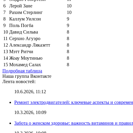
6
Лерой Зане
10
7
Рахим Стерлинг
10
8
Каллум Уилсон
9
9
Поль Погба
9
10
Давид Сильва
8
11
Серхио Агуэро
8
12
Александр Ляказетт
8
13
Мэтт Ритчи
8
14
Жоау Моутинью
8
15
Мохамед Салах
8
Подробная таблица
Наша группа Вконтакте
Лента новостей:
10.6.2026, 11:12
Ремонт электродвигателей: ключевые аспекты и совреме
10.3.2026, 10:09
Забота о женском здоровье: важность витаминов и прави