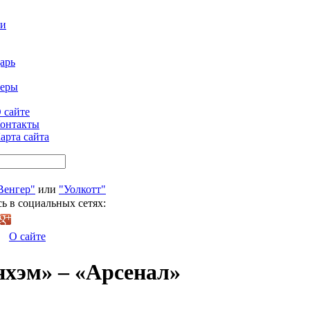
ти
арь
феры
 сайте
онтакты
арта сайта
Венгер"
или
"Уолкотт"
ь в социальных сетях:
О сайте
нхэм» – «Арсенал»