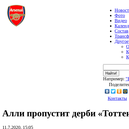
Новос
Фото
Видео
Календ
Состав
Транс
Другое
О
К
К
Найти!
Например:
"
Поделитес
Контакты
Алли пропустит дерби «Тотте
11.7.2020, 15:05