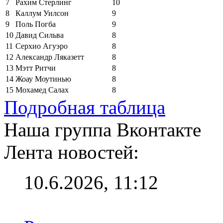
7
Рахим Стерлинг
10
8
Каллум Уилсон
9
9
Поль Погба
9
10
Давид Сильва
8
11
Серхио Агуэро
8
12
Александр Ляказетт
8
13
Мэтт Ритчи
8
14
Жоау Моутинью
8
15
Мохамед Салах
8
Подробная таблица
Наша группа Вконтакте
Лента новостей:
10.6.2026, 11:12