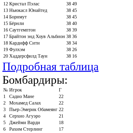
12
Кристал Пэлас
38
49
13
Ньюкасл Юнайтед
38
45
14
Борнмут
38
45
15
Бёрнли
38
40
16
Саутгемптон
38
39
17
Брайтон энд Хоув Альбион
38
36
18
Кардифф Сити
38
34
19
Фулхэм
38
26
20
Хаддерсфилд Таун
38
16
Подробная таблица
Бомбардиры:
№
Игрок
Г
1
Садио Мане
22
2
Мохамед Салах
22
3
Пьер-Эмерик Обамеянг
22
4
Серхио Агуэро
21
5
Джейми Варди
18
6
Рахим Стерлинг
17