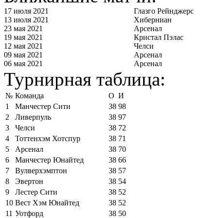
17 июля 2021
Глазго Рейнджерс
13 июля 2021
Хиберниан
23 мая 2021
Арсенал
19 мая 2021
Кристал Пэлас
12 мая 2021
Челси
09 мая 2021
Арсенал
06 мая 2021
Арсенал
Турнирная таблица:
№
Команда
О
И
1
Манчестер Сити
38
98
2
Ливерпуль
38
97
3
Челси
38
72
4
Тоттенхэм Хотспур
38
71
5
Арсенал
38
70
6
Манчестер Юнайтед
38
66
7
Вулверхэмптон
38
57
8
Эвертон
38
54
9
Лестер Сити
38
52
10
Вест Хэм Юнайтед
38
52
11
Уотфорд
38
50