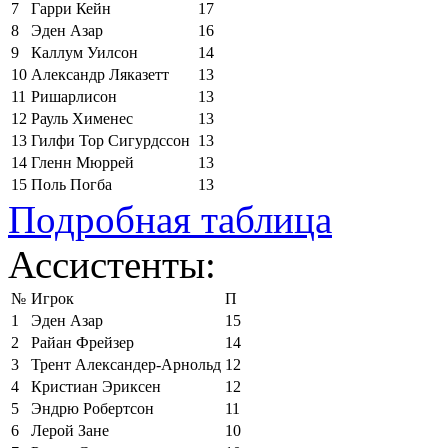
7
Гарри Кейн
17
8
Эден Азар
16
9
Каллум Уилсон
14
10
Александр Ляказетт
13
11
Ришарлисон
13
12
Рауль Хименес
13
13
Гилфи Тор Сигурдссон
13
14
Гленн Мюррей
13
15
Поль Погба
13
Подробная таблица
Ассистенты:
№
Игрок
П
1
Эден Азар
15
2
Райан Фрейзер
14
3
Трент Александер-Арнольд
12
4
Кристиан Эриксен
12
5
Эндрю Робертсон
11
6
Лерой Зане
10