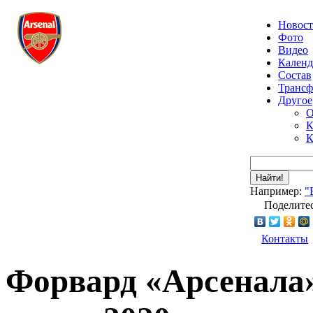
Новос
Фото
Видео
Календ
Состав
Транс
Другое
О
К
К
Найти!
Например:
"
Поделитес
Контакты
Форвард «Арсенала