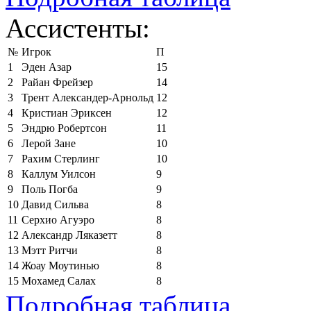
Ассистенты:
№
Игрок
П
1
Эден Азар
15
2
Райан Фрейзер
14
3
Трент Александер-Арнольд
12
4
Кристиан Эриксен
12
5
Эндрю Робертсон
11
6
Лерой Зане
10
7
Рахим Стерлинг
10
8
Каллум Уилсон
9
9
Поль Погба
9
10
Давид Сильва
8
11
Серхио Агуэро
8
12
Александр Ляказетт
8
13
Мэтт Ритчи
8
14
Жоау Моутинью
8
15
Мохамед Салах
8
Подробная таблица