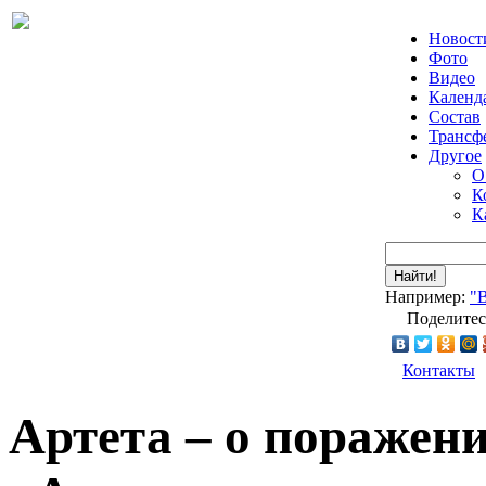
Новост
Фото
Видео
Календ
Состав
Трансф
Другое
О
К
К
Найти!
Например:
"
Поделитес
Контакты
Артета – о поражени