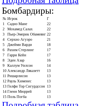
Бомбардиры:
№
Игрок
Г
1
Садио Мане
22
2
Мохамед Салах
22
3
Пьер-Эмерик Обамеянг
22
4
Серхио Агуэро
21
5
Джейми Варди
18
6
Рахим Стерлинг
17
7
Гарри Кейн
17
8
Эден Азар
16
9
Каллум Уилсон
14
10
Александр Ляказетт
13
11
Ришарлисон
13
12
Рауль Хименес
13
13
Гилфи Тор Сигурдссон
13
14
Гленн Мюррей
13
15
Поль Погба
13
Подробная таблица