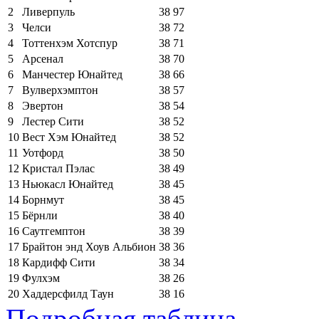
2
Ливерпуль
38
97
3
Челси
38
72
4
Тоттенхэм Хотспур
38
71
5
Арсенал
38
70
6
Манчестер Юнайтед
38
66
7
Вулверхэмптон
38
57
8
Эвертон
38
54
9
Лестер Сити
38
52
10
Вест Хэм Юнайтед
38
52
11
Уотфорд
38
50
12
Кристал Пэлас
38
49
13
Ньюкасл Юнайтед
38
45
14
Борнмут
38
45
15
Бёрнли
38
40
16
Саутгемптон
38
39
17
Брайтон энд Хоув Альбион
38
36
18
Кардифф Сити
38
34
19
Фулхэм
38
26
20
Хаддерсфилд Таун
38
16
Подробная таблица