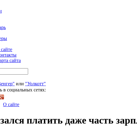
и
арь
еры
 сайте
онтакты
арта сайта
Венгер"
или
"Уолкотт"
ь в социальных сетях:
О сайте
зался платить даже часть зарп