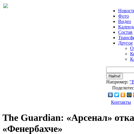
Новост
Фото
Видео
Календ
Состав
Трансф
Другое
О
К
К
Найти!
Например:
"
Поделитес
Контакты
The Guardian: «Арсенал» отка
«Фенербахче»