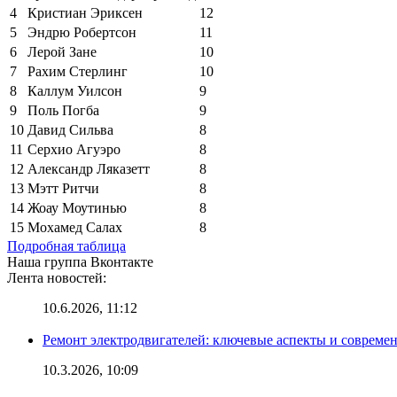
4
Кристиан Эриксен
12
5
Эндрю Робертсон
11
6
Лерой Зане
10
7
Рахим Стерлинг
10
8
Каллум Уилсон
9
9
Поль Погба
9
10
Давид Сильва
8
11
Серхио Агуэро
8
12
Александр Ляказетт
8
13
Мэтт Ритчи
8
14
Жоау Моутинью
8
15
Мохамед Салах
8
Подробная таблица
Наша группа Вконтакте
Лента новостей:
10.6.2026, 11:12
Ремонт электродвигателей: ключевые аспекты и совреме
10.3.2026, 10:09