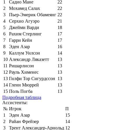
1
Садио Мане
22
2
Мохамед Салах
22
3
Пьер-Эмерик Обамеянг
22
4
Серхио Агуэро
21
5
Джейми Варди
18
6
Рахим Стерлинг
17
7
Гарри Кейн
17
8
Эден Азар
16
9
Каллум Уилсон
14
10
Александр Ляказетт
13
11
Ришарлисон
13
12
Рауль Хименес
13
13
Гилфи Тор Сигурдссон
13
14
Гленн Мюррей
13
15
Поль Погба
13
Подробная таблица
Ассистенты:
№
Игрок
П
1
Эден Азар
15
2
Райан Фрейзер
14
3
Трент Александер-Арнольд
12