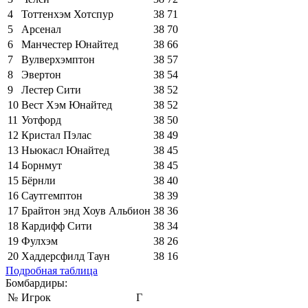
4
Тоттенхэм Хотспур
38
71
5
Арсенал
38
70
6
Манчестер Юнайтед
38
66
7
Вулверхэмптон
38
57
8
Эвертон
38
54
9
Лестер Сити
38
52
10
Вест Хэм Юнайтед
38
52
11
Уотфорд
38
50
12
Кристал Пэлас
38
49
13
Ньюкасл Юнайтед
38
45
14
Борнмут
38
45
15
Бёрнли
38
40
16
Саутгемптон
38
39
17
Брайтон энд Хоув Альбион
38
36
18
Кардифф Сити
38
34
19
Фулхэм
38
26
20
Хаддерсфилд Таун
38
16
Подробная таблица
Бомбардиры:
№
Игрок
Г