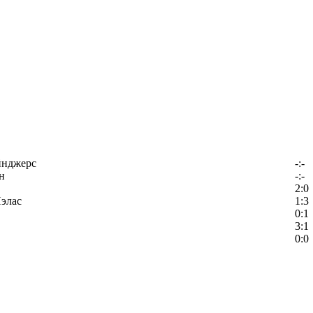
йнджерс
-:-
н
-:-
2:0
элас
1:3
0:1
3:1
0:0