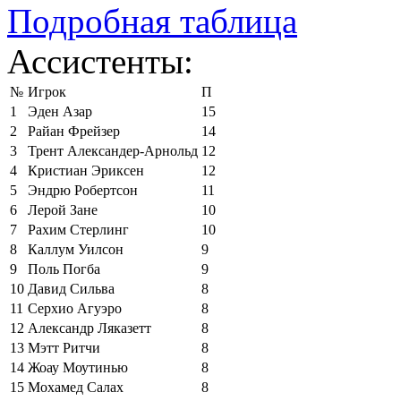
Подробная таблица
Ассистенты:
№
Игрок
П
1
Эден Азар
15
2
Райан Фрейзер
14
3
Трент Александер-Арнольд
12
4
Кристиан Эриксен
12
5
Эндрю Робертсон
11
6
Лерой Зане
10
7
Рахим Стерлинг
10
8
Каллум Уилсон
9
9
Поль Погба
9
10
Давид Сильва
8
11
Серхио Агуэро
8
12
Александр Ляказетт
8
13
Мэтт Ритчи
8
14
Жоау Моутинью
8
15
Мохамед Салах
8