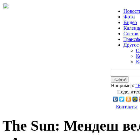
Новост
Фото
Видео
Календ
Состав
Трансф
Другое
О
К
К
Найти!
Например:
"
Поделитес
Контакты
The Sun: Мендеш ве