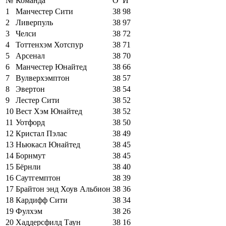
№
Команда
О
И
1
Манчестер Сити
38
98
2
Ливерпуль
38
97
3
Челси
38
72
4
Тоттенхэм Хотспур
38
71
5
Арсенал
38
70
6
Манчестер Юнайтед
38
66
7
Вулверхэмптон
38
57
8
Эвертон
38
54
9
Лестер Сити
38
52
10
Вест Хэм Юнайтед
38
52
11
Уотфорд
38
50
12
Кристал Пэлас
38
49
13
Ньюкасл Юнайтед
38
45
14
Борнмут
38
45
15
Бёрнли
38
40
16
Саутгемптон
38
39
17
Брайтон энд Хоув Альбион
38
36
18
Кардифф Сити
38
34
19
Фулхэм
38
26
20
Хаддерсфилд Таун
38
16