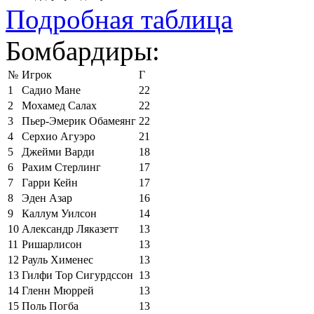
Подробная таблица
Бомбардиры:
№
Игрок
Г
1
Садио Мане
22
2
Мохамед Салах
22
3
Пьер-Эмерик Обамеянг
22
4
Серхио Агуэро
21
5
Джейми Варди
18
6
Рахим Стерлинг
17
7
Гарри Кейн
17
8
Эден Азар
16
9
Каллум Уилсон
14
10
Александр Ляказетт
13
11
Ришарлисон
13
12
Рауль Хименес
13
13
Гилфи Тор Сигурдссон
13
14
Гленн Мюррей
13
15
Поль Погба
13