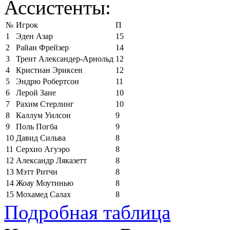
Ассистенты:
№
Игрок
П
1
Эден Азар
15
2
Райан Фрейзер
14
3
Трент Александер-Арнольд
12
4
Кристиан Эриксен
12
5
Эндрю Робертсон
11
6
Лерой Зане
10
7
Рахим Стерлинг
10
8
Каллум Уилсон
9
9
Поль Погба
9
10
Давид Сильва
8
11
Серхио Агуэро
8
12
Александр Ляказетт
8
13
Мэтт Ритчи
8
14
Жоау Моутинью
8
15
Мохамед Салах
8
Подробная таблица