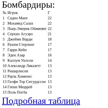
Бомбардиры:
№
Игрок
Г
1
Садио Мане
22
2
Мохамед Салах
22
3
Пьер-Эмерик Обамеянг
22
4
Серхио Агуэро
21
5
Джейми Варди
18
6
Рахим Стерлинг
17
7
Гарри Кейн
17
8
Эден Азар
16
9
Каллум Уилсон
14
10
Александр Ляказетт
13
11
Ришарлисон
13
12
Рауль Хименес
13
13
Гилфи Тор Сигурдссон
13
14
Гленн Мюррей
13
15
Поль Погба
13
Подробная таблица