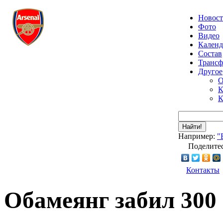
Новос
Фото
Видео
Календ
Состав
Транс
Другое
О
К
К
Найти!
Например:
"
Поделитес
Контакты
Обамеянг забил 300 