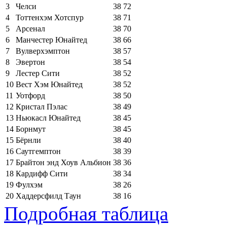
3
Челси
38
72
4
Тоттенхэм Хотспур
38
71
5
Арсенал
38
70
6
Манчестер Юнайтед
38
66
7
Вулверхэмптон
38
57
8
Эвертон
38
54
9
Лестер Сити
38
52
10
Вест Хэм Юнайтед
38
52
11
Уотфорд
38
50
12
Кристал Пэлас
38
49
13
Ньюкасл Юнайтед
38
45
14
Борнмут
38
45
15
Бёрнли
38
40
16
Саутгемптон
38
39
17
Брайтон энд Хоув Альбион
38
36
18
Кардифф Сити
38
34
19
Фулхэм
38
26
20
Хаддерсфилд Таун
38
16
Подробная таблица