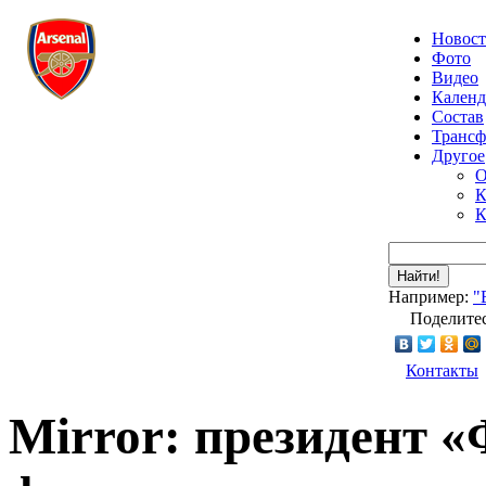
Новос
Фото
Видео
Календ
Состав
Транс
Другое
О
К
К
Найти!
Например:
"
Поделитес
Контакты
Mirror: президент 