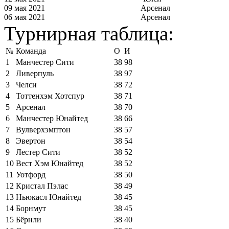
09 мая 2021
Арсенал
06 мая 2021
Арсенал
Турнирная таблица:
№
Команда
О
И
1
Манчестер Сити
38
98
2
Ливерпуль
38
97
3
Челси
38
72
4
Тоттенхэм Хотспур
38
71
5
Арсенал
38
70
6
Манчестер Юнайтед
38
66
7
Вулверхэмптон
38
57
8
Эвертон
38
54
9
Лестер Сити
38
52
10
Вест Хэм Юнайтед
38
52
11
Уотфорд
38
50
12
Кристал Пэлас
38
49
13
Ньюкасл Юнайтед
38
45
14
Борнмут
38
45
15
Бёрнли
38
40