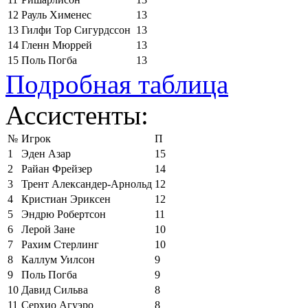
12
Рауль Хименес
13
13
Гилфи Тор Сигурдссон
13
14
Гленн Мюррей
13
15
Поль Погба
13
Подробная таблица
Ассистенты:
№
Игрок
П
1
Эден Азар
15
2
Райан Фрейзер
14
3
Трент Александер-Арнольд
12
4
Кристиан Эриксен
12
5
Эндрю Робертсон
11
6
Лерой Зане
10
7
Рахим Стерлинг
10
8
Каллум Уилсон
9
9
Поль Погба
9
10
Давид Сильва
8
11
Серхио Агуэро
8