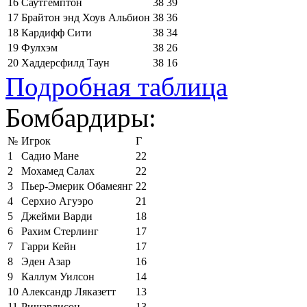
16
Саутгемптон
38
39
17
Брайтон энд Хоув Альбион
38
36
18
Кардифф Сити
38
34
19
Фулхэм
38
26
20
Хаддерсфилд Таун
38
16
Подробная таблица
Бомбардиры:
№
Игрок
Г
1
Садио Мане
22
2
Мохамед Салах
22
3
Пьер-Эмерик Обамеянг
22
4
Серхио Агуэро
21
5
Джейми Варди
18
6
Рахим Стерлинг
17
7
Гарри Кейн
17
8
Эден Азар
16
9
Каллум Уилсон
14
10
Александр Ляказетт
13
11
Ришарлисон
13