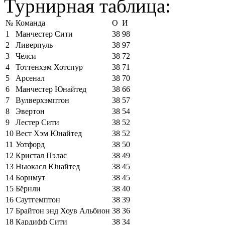
Турнирная таблица:
№
Команда
О
И
1
Манчестер Сити
38
98
2
Ливерпуль
38
97
3
Челси
38
72
4
Тоттенхэм Хотспур
38
71
5
Арсенал
38
70
6
Манчестер Юнайтед
38
66
7
Вулверхэмптон
38
57
8
Эвертон
38
54
9
Лестер Сити
38
52
10
Вест Хэм Юнайтед
38
52
11
Уотфорд
38
50
12
Кристал Пэлас
38
49
13
Ньюкасл Юнайтед
38
45
14
Борнмут
38
45
15
Бёрнли
38
40
16
Саутгемптон
38
39
17
Брайтон энд Хоув Альбион
38
36
18
Кардифф Сити
38
34