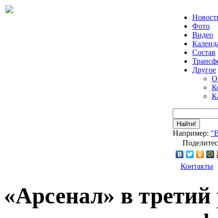
Новост
Фото
Видео
Календ
Состав
Трансф
Другое
О
К
К
Найти!
Например:
"
Поделитес
Контакты
«Арсенал» в третий 