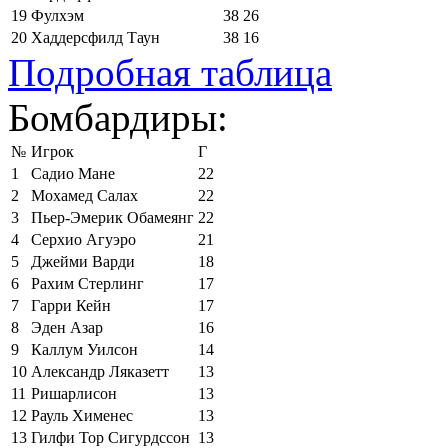
19
Фулхэм
38
26
20
Хаддерсфилд Таун
38
16
Подробная таблица
Бомбардиры:
№
Игрок
Г
1
Садио Мане
22
2
Мохамед Салах
22
3
Пьер-Эмерик Обамеянг
22
4
Серхио Агуэро
21
5
Джейми Варди
18
6
Рахим Стерлинг
17
7
Гарри Кейн
17
8
Эден Азар
16
9
Каллум Уилсон
14
10
Александр Ляказетт
13
11
Ришарлисон
13
12
Рауль Хименес
13
13
Гилфи Тор Сигурдссон
13