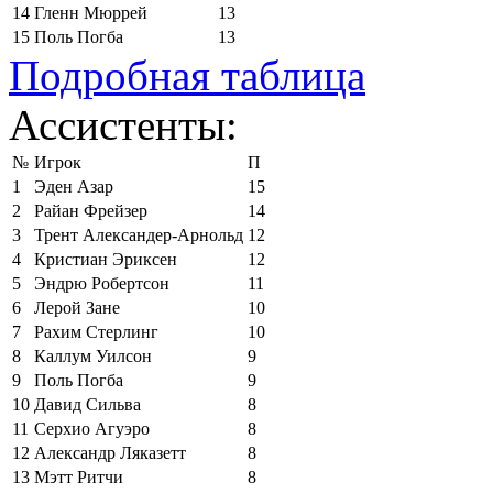
14
Гленн Мюррей
13
15
Поль Погба
13
Подробная таблица
Ассистенты:
№
Игрок
П
1
Эден Азар
15
2
Райан Фрейзер
14
3
Трент Александер-Арнольд
12
4
Кристиан Эриксен
12
5
Эндрю Робертсон
11
6
Лерой Зане
10
7
Рахим Стерлинг
10
8
Каллум Уилсон
9
9
Поль Погба
9
10
Давид Сильва
8
11
Серхио Агуэро
8
12
Александр Ляказетт
8
13
Мэтт Ритчи
8