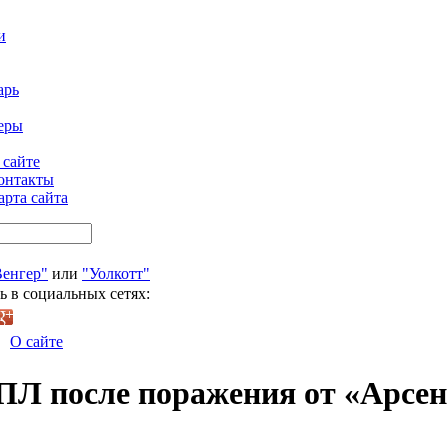
и
арь
еры
 сайте
онтакты
арта сайта
Венгер"
или
"Уолкотт"
ь в социальных сетях:
О сайте
ПЛ после поражения от «Арсе