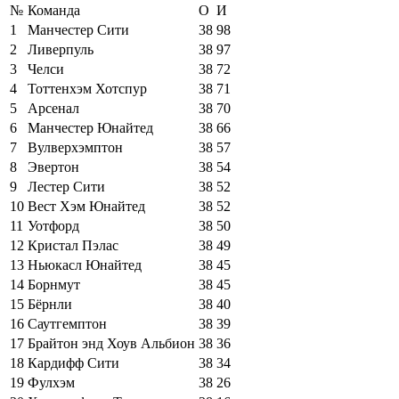
№
Команда
О
И
1
Манчестер Сити
38
98
2
Ливерпуль
38
97
3
Челси
38
72
4
Тоттенхэм Хотспур
38
71
5
Арсенал
38
70
6
Манчестер Юнайтед
38
66
7
Вулверхэмптон
38
57
8
Эвертон
38
54
9
Лестер Сити
38
52
10
Вест Хэм Юнайтед
38
52
11
Уотфорд
38
50
12
Кристал Пэлас
38
49
13
Ньюкасл Юнайтед
38
45
14
Борнмут
38
45
15
Бёрнли
38
40
16
Саутгемптон
38
39
17
Брайтон энд Хоув Альбион
38
36
18
Кардифф Сити
38
34
19
Фулхэм
38
26