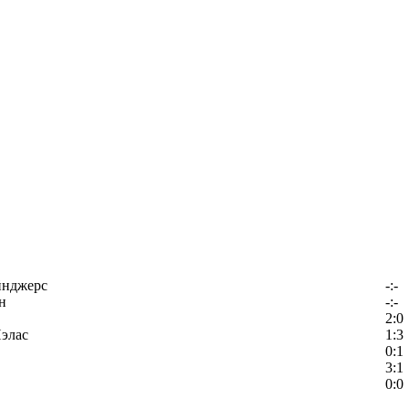
йнджерс
-:-
н
-:-
2:0
элас
1:3
0:1
3:1
0:0