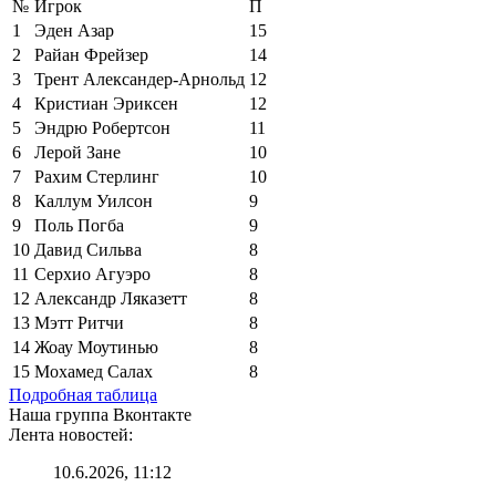
№
Игрок
П
1
Эден Азар
15
2
Райан Фрейзер
14
3
Трент Александер-Арнольд
12
4
Кристиан Эриксен
12
5
Эндрю Робертсон
11
6
Лерой Зане
10
7
Рахим Стерлинг
10
8
Каллум Уилсон
9
9
Поль Погба
9
10
Давид Сильва
8
11
Серхио Агуэро
8
12
Александр Ляказетт
8
13
Мэтт Ритчи
8
14
Жоау Моутинью
8
15
Мохамед Салах
8
Подробная таблица
Наша группа Вконтакте
Лента новостей:
10.6.2026, 11:12