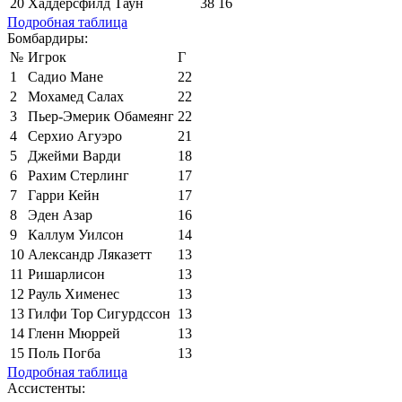
20
Хаддерсфилд Таун
38
16
Подробная таблица
Бомбардиры:
№
Игрок
Г
1
Садио Мане
22
2
Мохамед Салах
22
3
Пьер-Эмерик Обамеянг
22
4
Серхио Агуэро
21
5
Джейми Варди
18
6
Рахим Стерлинг
17
7
Гарри Кейн
17
8
Эден Азар
16
9
Каллум Уилсон
14
10
Александр Ляказетт
13
11
Ришарлисон
13
12
Рауль Хименес
13
13
Гилфи Тор Сигурдссон
13
14
Гленн Мюррей
13
15
Поль Погба
13
Подробная таблица
Ассистенты: