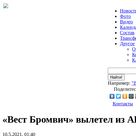
Новост
Фото
Видео
Календ
Состав
Трансф
Другое
О
К
К
Найти!
Например:
"
Поделитес
Контакты
«Вест Бромвич» вылетел из А
10.5.2021, 01:40