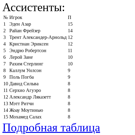
Ассистенты:
№
Игрок
П
1
Эден Азар
15
2
Райан Фрейзер
14
3
Трент Александер-Арнольд
12
4
Кристиан Эриксен
12
5
Эндрю Робертсон
11
6
Лерой Зане
10
7
Рахим Стерлинг
10
8
Каллум Уилсон
9
9
Поль Погба
9
10
Давид Сильва
8
11
Серхио Агуэро
8
12
Александр Ляказетт
8
13
Мэтт Ритчи
8
14
Жоау Моутинью
8
15
Мохамед Салах
8
Подробная таблица