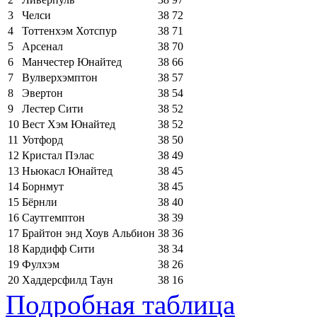
3
Челси
38
72
4
Тоттенхэм Хотспур
38
71
5
Арсенал
38
70
6
Манчестер Юнайтед
38
66
7
Вулверхэмптон
38
57
8
Эвертон
38
54
9
Лестер Сити
38
52
10
Вест Хэм Юнайтед
38
52
11
Уотфорд
38
50
12
Кристал Пэлас
38
49
13
Ньюкасл Юнайтед
38
45
14
Борнмут
38
45
15
Бёрнли
38
40
16
Саутгемптон
38
39
17
Брайтон энд Хоув Альбион
38
36
18
Кардифф Сити
38
34
19
Фулхэм
38
26
20
Хаддерсфилд Таун
38
16
Подробная таблица