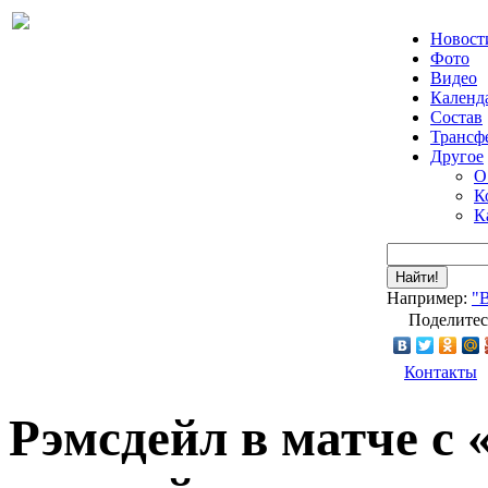
Новост
Фото
Видео
Календ
Состав
Трансф
Другое
О
К
К
Найти!
Например:
"
Поделитес
Контакты
Рэмсдейл в матче с