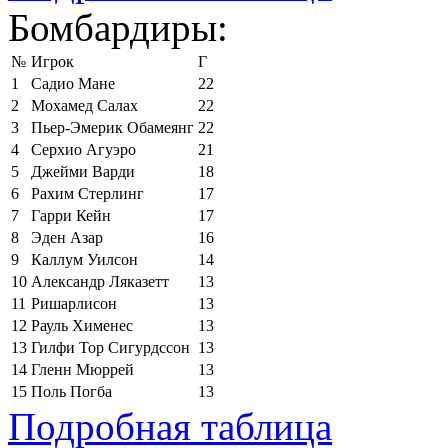
Бомбардиры:
№
Игрок
Г
1
Садио Мане
22
2
Мохамед Салах
22
3
Пьер-Эмерик Обамеянг
22
4
Серхио Агуэро
21
5
Джейми Варди
18
6
Рахим Стерлинг
17
7
Гарри Кейн
17
8
Эден Азар
16
9
Каллум Уилсон
14
10
Александр Ляказетт
13
11
Ришарлисон
13
12
Рауль Хименес
13
13
Гилфи Тор Сигурдссон
13
14
Гленн Мюррей
13
15
Поль Погба
13
Подробная таблица