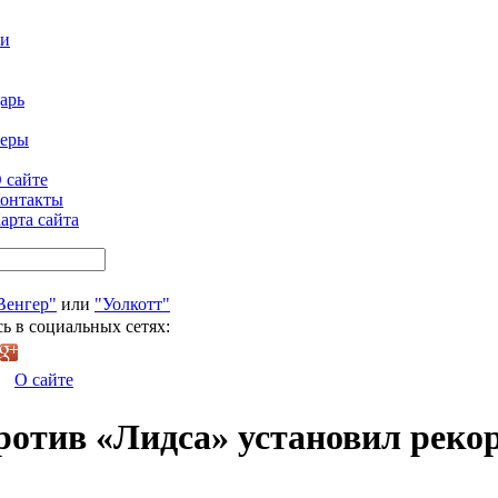
ти
арь
феры
 сайте
онтакты
арта сайта
Венгер"
или
"Уолкотт"
ь в социальных сетях:
О сайте
ротив «Лидса» установил реко