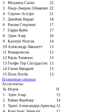
2
Мохамед Салах
22
3
Пьер-Эмерик Обамеянг
22
4
Серхио Агуэро
21
5
Джейми Варди
18
6
Рахим Стерлинг
17
7
Гарри Кейн
17
8
Эден Азар
16
9
Каллум Уилсон
14
10
Александр Ляказетт
13
11
Ришарлисон
13
12
Рауль Хименес
13
13
Гилфи Тор Сигурдссон
13
14
Гленн Мюррей
13
15
Поль Погба
13
Подробная таблица
Ассистенты:
№
Игрок
П
1
Эден Азар
15
2
Райан Фрейзер
14
3
Трент Александер-Арнольд
12
4
Кристиан Эриксен
12