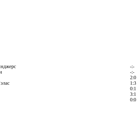
йнджерс
-:-
н
-:-
2:0
элас
1:3
0:1
3:1
0:0