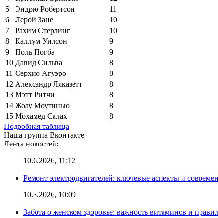
5
Эндрю Робертсон
11
6
Лерой Зане
10
7
Рахим Стерлинг
10
8
Каллум Уилсон
9
9
Поль Погба
9
10
Давид Сильва
8
11
Серхио Агуэро
8
12
Александр Ляказетт
8
13
Мэтт Ритчи
8
14
Жоау Моутинью
8
15
Мохамед Салах
8
Подробная таблица
Наша группа Вконтакте
Лента новостей:
10.6.2026, 11:12
Ремонт электродвигателей: ключевые аспекты и совреме
10.3.2026, 10:09
Забота о женском здоровье: важность витаминов и прави