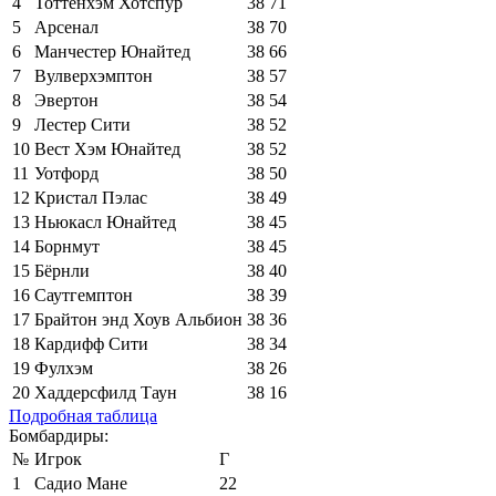
4
Тоттенхэм Хотспур
38
71
5
Арсенал
38
70
6
Манчестер Юнайтед
38
66
7
Вулверхэмптон
38
57
8
Эвертон
38
54
9
Лестер Сити
38
52
10
Вест Хэм Юнайтед
38
52
11
Уотфорд
38
50
12
Кристал Пэлас
38
49
13
Ньюкасл Юнайтед
38
45
14
Борнмут
38
45
15
Бёрнли
38
40
16
Саутгемптон
38
39
17
Брайтон энд Хоув Альбион
38
36
18
Кардифф Сити
38
34
19
Фулхэм
38
26
20
Хаддерсфилд Таун
38
16
Подробная таблица
Бомбардиры:
№
Игрок
Г
1
Садио Мане
22