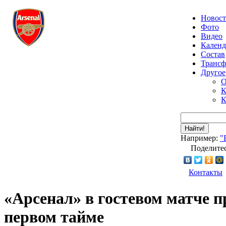
Новос
Фото
Видео
Календ
Состав
Транс
Другое
О
К
К
Найти!
Например:
"
Поделитес
Контакты
«Арсенал» в гостевом матче п
первом тайме