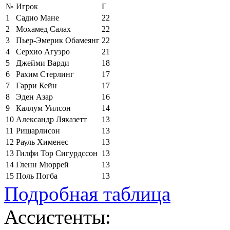
№
Игрок
Г
1
Садио Мане
22
2
Мохамед Салах
22
3
Пьер-Эмерик Обамеянг
22
4
Серхио Агуэро
21
5
Джейми Варди
18
6
Рахим Стерлинг
17
7
Гарри Кейн
17
8
Эден Азар
16
9
Каллум Уилсон
14
10
Александр Ляказетт
13
11
Ришарлисон
13
12
Рауль Хименес
13
13
Гилфи Тор Сигурдссон
13
14
Гленн Мюррей
13
15
Поль Погба
13
Подробная таблица
Ассистенты: