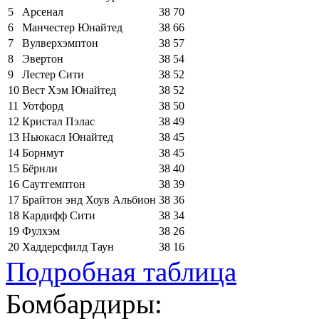
5
Арсенал
38
70
6
Манчестер Юнайтед
38
66
7
Вулверхэмптон
38
57
8
Эвертон
38
54
9
Лестер Сити
38
52
10
Вест Хэм Юнайтед
38
52
11
Уотфорд
38
50
12
Кристал Пэлас
38
49
13
Ньюкасл Юнайтед
38
45
14
Борнмут
38
45
15
Бёрнли
38
40
16
Саутгемптон
38
39
17
Брайтон энд Хоув Альбион
38
36
18
Кардифф Сити
38
34
19
Фулхэм
38
26
20
Хаддерсфилд Таун
38
16
Подробная таблица
Бомбардиры: