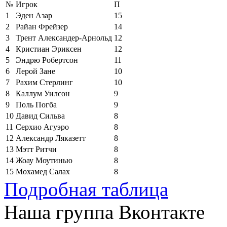
№
Игрок
П
1
Эден Азар
15
2
Райан Фрейзер
14
3
Трент Александер-Арнольд
12
4
Кристиан Эриксен
12
5
Эндрю Робертсон
11
6
Лерой Зане
10
7
Рахим Стерлинг
10
8
Каллум Уилсон
9
9
Поль Погба
9
10
Давид Сильва
8
11
Серхио Агуэро
8
12
Александр Ляказетт
8
13
Мэтт Ритчи
8
14
Жоау Моутинью
8
15
Мохамед Салах
8
Подробная таблица
Наша группа Вконтакте