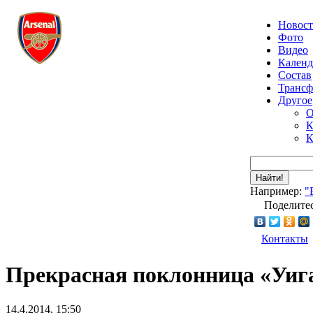
Новос
Фото
Видео
Календ
Состав
Транс
Другое
О
К
К
Найти!
Например:
"
Поделитес
Контакты
Прекрасная поклонница «Уиг
14.4.2014, 15:50