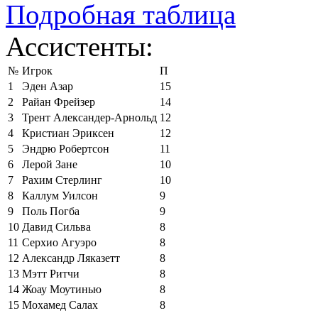
Подробная таблица
Ассистенты:
№
Игрок
П
1
Эден Азар
15
2
Райан Фрейзер
14
3
Трент Александер-Арнольд
12
4
Кристиан Эриксен
12
5
Эндрю Робертсон
11
6
Лерой Зане
10
7
Рахим Стерлинг
10
8
Каллум Уилсон
9
9
Поль Погба
9
10
Давид Сильва
8
11
Серхио Агуэро
8
12
Александр Ляказетт
8
13
Мэтт Ритчи
8
14
Жоау Моутинью
8
15
Мохамед Салах
8