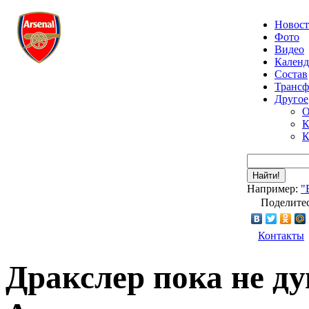
Новос
Фото
Видео
Календ
Состав
Транс
Другое
О
К
К
Найти!
Например:
"
Поделитес
Контакты
Дракслер пока не ду