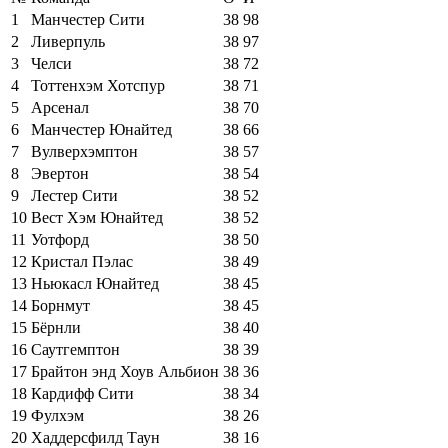
1
Манчестер Сити
38
98
2
Ливерпуль
38
97
3
Челси
38
72
4
Тоттенхэм Хотспур
38
71
5
Арсенал
38
70
6
Манчестер Юнайтед
38
66
7
Вулверхэмптон
38
57
8
Эвертон
38
54
9
Лестер Сити
38
52
10
Вест Хэм Юнайтед
38
52
11
Уотфорд
38
50
12
Кристал Пэлас
38
49
13
Ньюкасл Юнайтед
38
45
14
Борнмут
38
45
15
Бёрнли
38
40
16
Саутгемптон
38
39
17
Брайтон энд Хоув Альбион
38
36
18
Кардифф Сити
38
34
19
Фулхэм
38
26
20
Хаддерсфилд Таун
38
16