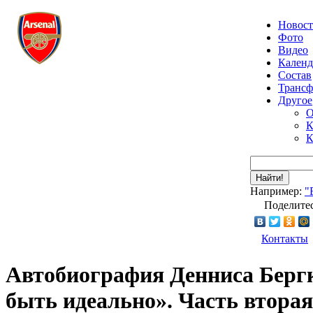
Новос
Фото
Видео
Календ
Состав
Транс
Другое
О
К
К
Найти!
Например:
"
Поделитес
Контакты
Автобиография Денниса Бергк
быть идеально». Часть вторая