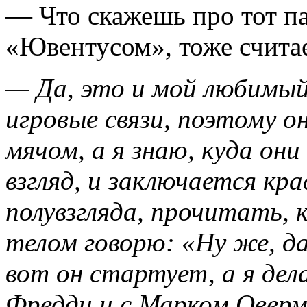
— Что скажешь про тот па
«Ювентусом», тоже счит
— Да, это и мой любимы
игровые связи, поэтому о
мячом, а я знаю, куда они
взгляд, и заключается кра
полувзгляда, прочитать, к
телом говорю: «Ну же, д
вот он стартует, а я дел
Фредди
и
с
Марком
Оверм