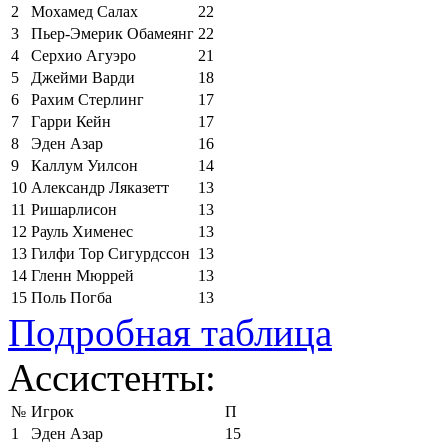
2
Мохамед Салах
22
3
Пьер-Эмерик Обамеянг
22
4
Серхио Агуэро
21
5
Джейми Варди
18
6
Рахим Стерлинг
17
7
Гарри Кейн
17
8
Эден Азар
16
9
Каллум Уилсон
14
10
Александр Ляказетт
13
11
Ришарлисон
13
12
Рауль Хименес
13
13
Гилфи Тор Сигурдссон
13
14
Гленн Мюррей
13
15
Поль Погба
13
Подробная таблица
Ассистенты:
№
Игрок
П
1
Эден Азар
15