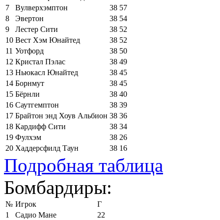
7
Вулверхэмптон
38
57
8
Эвертон
38
54
9
Лестер Сити
38
52
10
Вест Хэм Юнайтед
38
52
11
Уотфорд
38
50
12
Кристал Пэлас
38
49
13
Ньюкасл Юнайтед
38
45
14
Борнмут
38
45
15
Бёрнли
38
40
16
Саутгемптон
38
39
17
Брайтон энд Хоув Альбион
38
36
18
Кардифф Сити
38
34
19
Фулхэм
38
26
20
Хаддерсфилд Таун
38
16
Подробная таблица
Бомбардиры:
№
Игрок
Г
1
Садио Мане
22