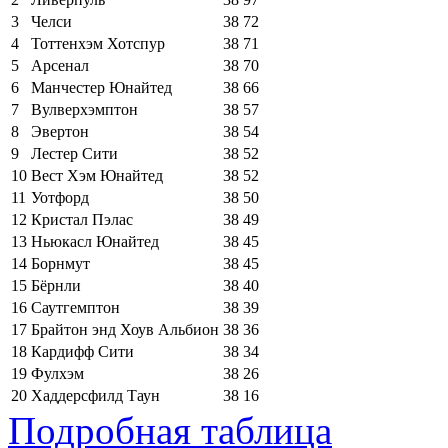
3
Челси
38
72
4
Тоттенхэм Хотспур
38
71
5
Арсенал
38
70
6
Манчестер Юнайтед
38
66
7
Вулверхэмптон
38
57
8
Эвертон
38
54
9
Лестер Сити
38
52
10
Вест Хэм Юнайтед
38
52
11
Уотфорд
38
50
12
Кристал Пэлас
38
49
13
Ньюкасл Юнайтед
38
45
14
Борнмут
38
45
15
Бёрнли
38
40
16
Саутгемптон
38
39
17
Брайтон энд Хоув Альбион
38
36
18
Кардифф Сити
38
34
19
Фулхэм
38
26
20
Хаддерсфилд Таун
38
16
Подробная таблица