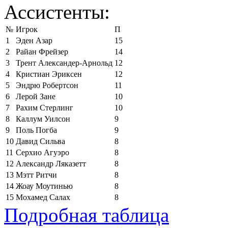
Ассистенты:
№
Игрок
П
1
Эден Азар
15
2
Райан Фрейзер
14
3
Трент Александер-Арнольд
12
4
Кристиан Эриксен
12
5
Эндрю Робертсон
11
6
Лерой Зане
10
7
Рахим Стерлинг
10
8
Каллум Уилсон
9
9
Поль Погба
9
10
Давид Сильва
8
11
Серхио Агуэро
8
12
Александр Ляказетт
8
13
Мэтт Ритчи
8
14
Жоау Моутинью
8
15
Мохамед Салах
8
Подробная таблица