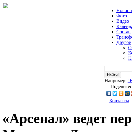
Новост
Фото
Видео
Календ
Состав
Трансф
Другое
О
К
К
Найти!
Например:
"
Поделитес
Контакты
«Арсенал» ведет пе