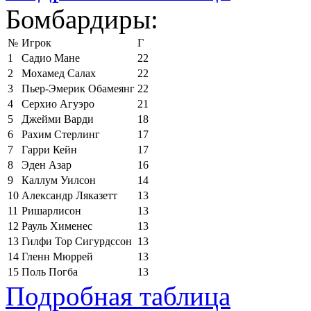
Бомбардиры:
№
Игрок
Г
1
Садио Мане
22
2
Мохамед Салах
22
3
Пьер-Эмерик Обамеянг
22
4
Серхио Агуэро
21
5
Джейми Варди
18
6
Рахим Стерлинг
17
7
Гарри Кейн
17
8
Эден Азар
16
9
Каллум Уилсон
14
10
Александр Ляказетт
13
11
Ришарлисон
13
12
Рауль Хименес
13
13
Гилфи Тор Сигурдссон
13
14
Гленн Мюррей
13
15
Поль Погба
13
Подробная таблица