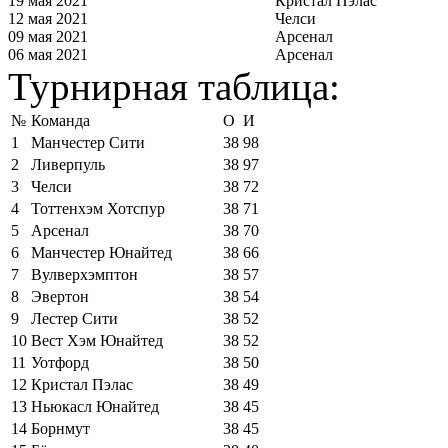
19 мая 2021
Кристал Пэлас
12 мая 2021
Челси
09 мая 2021
Арсенал
06 мая 2021
Арсенал
Турнирная таблица:
№
Команда
О
И
1
Манчестер Сити
38
98
2
Ливерпуль
38
97
3
Челси
38
72
4
Тоттенхэм Хотспур
38
71
5
Арсенал
38
70
6
Манчестер Юнайтед
38
66
7
Вулверхэмптон
38
57
8
Эвертон
38
54
9
Лестер Сити
38
52
10
Вест Хэм Юнайтед
38
52
11
Уотфорд
38
50
12
Кристал Пэлас
38
49
13
Ньюкасл Юнайтед
38
45
14
Борнмут
38
45