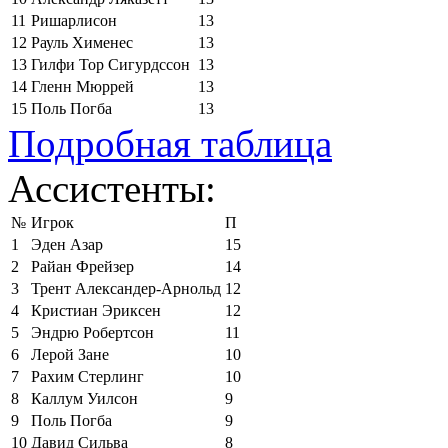
11
Ришарлисон
13
12
Рауль Хименес
13
13
Гилфи Тор Сигурдссон
13
14
Гленн Мюррей
13
15
Поль Погба
13
Подробная таблица
Ассистенты:
№
Игрок
П
1
Эден Азар
15
2
Райан Фрейзер
14
3
Трент Александер-Арнольд
12
4
Кристиан Эриксен
12
5
Эндрю Робертсон
11
6
Лерой Зане
10
7
Рахим Стерлинг
10
8
Каллум Уилсон
9
9
Поль Погба
9
10
Давид Сильва
8