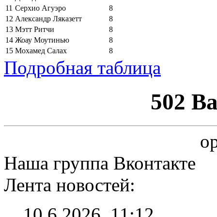
11
Серхио Агуэро
8
12
Александр Ляказетт
8
13
Мэтт Ритчи
8
14
Жоау Моутинью
8
15
Мохамед Салах
8
Подробная таблица
502 B
op
Наша группа Вконтакте
Лента новостей:
10.6.2026, 11:12