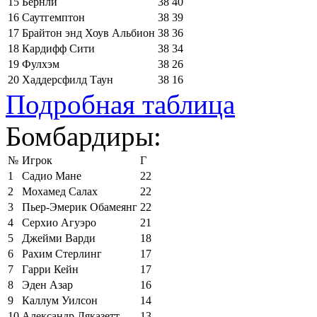
15
Бёрнли
38
40
16
Саутгемптон
38
39
17
Брайтон энд Хоув Альбион
38
36
18
Кардифф Сити
38
34
19
Фулхэм
38
26
20
Хаддерсфилд Таун
38
16
Подробная таблица
Бомбардиры:
№
Игрок
Г
1
Садио Мане
22
2
Мохамед Салах
22
3
Пьер-Эмерик Обамеянг
22
4
Серхио Агуэро
21
5
Джейми Варди
18
6
Рахим Стерлинг
17
7
Гарри Кейн
17
8
Эден Азар
16
9
Каллум Уилсон
14
10
Александр Ляказетт
13