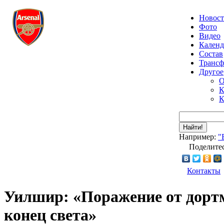
Новос
Фото
Видео
Календ
Состав
Транс
Другое
О
К
К
Найти!
Например:
"
Поделитес
Контакты
Уилшир: «Поражение от дортм
конец света»