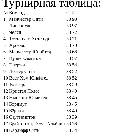
Турнирная таблица:
№
Команда
О
И
1
Манчестер Сити
38
98
2
Ливерпуль
38
97
3
Челси
38
72
4
Тоттенхэм Хотспур
38
71
5
Арсенал
38
70
6
Манчестер Юнайтед
38
66
7
Вулверхэмптон
38
57
8
Эвертон
38
54
9
Лестер Сити
38
52
10
Вест Хэм Юнайтед
38
52
11
Уотфорд
38
50
12
Кристал Пэлас
38
49
13
Ньюкасл Юнайтед
38
45
14
Борнмут
38
45
15
Бёрнли
38
40
16
Саутгемптон
38
39
17
Брайтон энд Хоув Альбион
38
36
18
Кардифф Сити
38
34