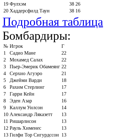
19
Фулхэм
38
26
20
Хаддерсфилд Таун
38
16
Подробная таблица
Бомбардиры:
№
Игрок
Г
1
Садио Мане
22
2
Мохамед Салах
22
3
Пьер-Эмерик Обамеянг
22
4
Серхио Агуэро
21
5
Джейми Варди
18
6
Рахим Стерлинг
17
7
Гарри Кейн
17
8
Эден Азар
16
9
Каллум Уилсон
14
10
Александр Ляказетт
13
11
Ришарлисон
13
12
Рауль Хименес
13
13
Гилфи Тор Сигурдссон
13