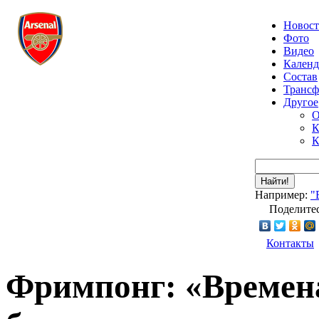
Новос
Фото
Видео
Календ
Состав
Транс
Другое
О
К
К
Найти!
Например:
"
Поделитес
Контакты
Фримпонг: «Времен