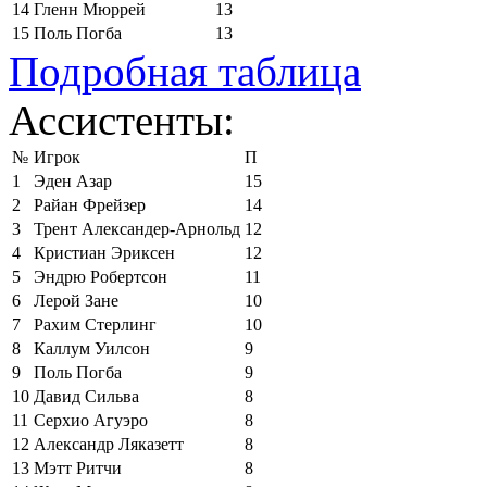
14
Гленн Мюррей
13
15
Поль Погба
13
Подробная таблица
Ассистенты:
№
Игрок
П
1
Эден Азар
15
2
Райан Фрейзер
14
3
Трент Александер-Арнольд
12
4
Кристиан Эриксен
12
5
Эндрю Робертсон
11
6
Лерой Зане
10
7
Рахим Стерлинг
10
8
Каллум Уилсон
9
9
Поль Погба
9
10
Давид Сильва
8
11
Серхио Агуэро
8
12
Александр Ляказетт
8
13
Мэтт Ритчи
8