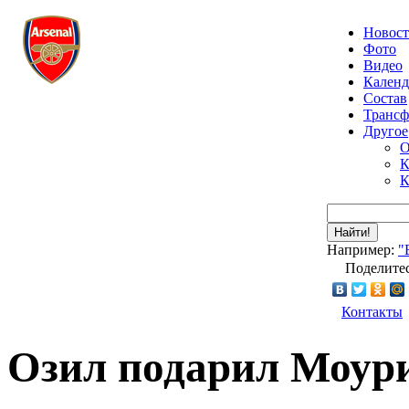
Новос
Фото
Видео
Календ
Состав
Транс
Другое
О
К
К
Найти!
Например:
"
Поделитес
Контакты
Озил подарил Моур