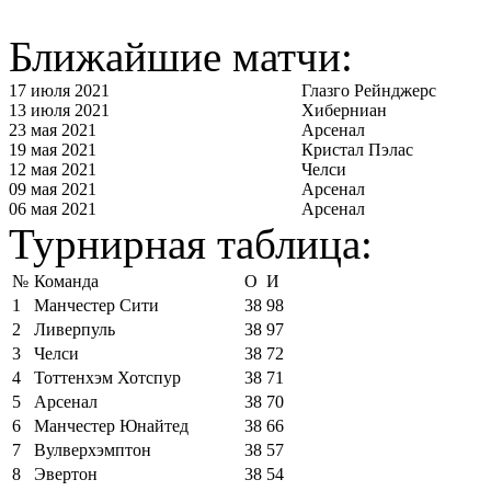
Ближайшие матчи:
17 июля 2021
Глазго Рейнджерс
13 июля 2021
Хиберниан
23 мая 2021
Арсенал
19 мая 2021
Кристал Пэлас
12 мая 2021
Челси
09 мая 2021
Арсенал
06 мая 2021
Арсенал
Турнирная таблица:
№
Команда
О
И
1
Манчестер Сити
38
98
2
Ливерпуль
38
97
3
Челси
38
72
4
Тоттенхэм Хотспур
38
71
5
Арсенал
38
70
6
Манчестер Юнайтед
38
66
7
Вулверхэмптон
38
57
8
Эвертон
38
54