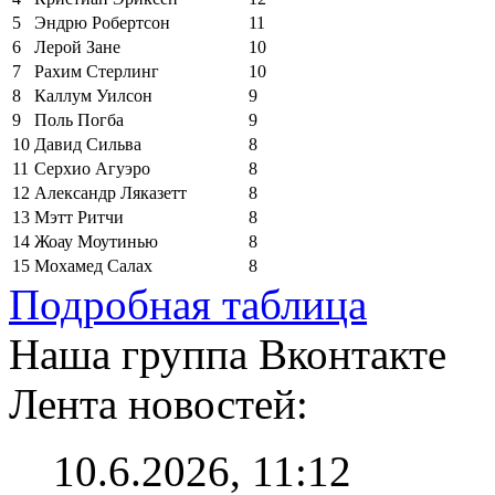
5
Эндрю Робертсон
11
6
Лерой Зане
10
7
Рахим Стерлинг
10
8
Каллум Уилсон
9
9
Поль Погба
9
10
Давид Сильва
8
11
Серхио Агуэро
8
12
Александр Ляказетт
8
13
Мэтт Ритчи
8
14
Жоау Моутинью
8
15
Мохамед Салах
8
Подробная таблица
Наша группа Вконтакте
Лента новостей:
10.6.2026, 11:12