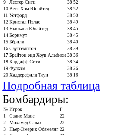
9
Лестер Сити
38
52
10
Вест Хэм Юнайтед
38
52
11
Уотфорд
38
50
12
Кристал Пэлас
38
49
13
Ньюкасл Юнайтед
38
45
14
Борнмут
38
45
15
Бёрнли
38
40
16
Саутгемптон
38
39
17
Брайтон энд Хоув Альбион
38
36
18
Кардифф Сити
38
34
19
Фулхэм
38
26
20
Хаддерсфилд Таун
38
16
Подробная таблица
Бомбардиры:
№
Игрок
Г
1
Садио Мане
22
2
Мохамед Салах
22
3
Пьер-Эмерик Обамеянг
22