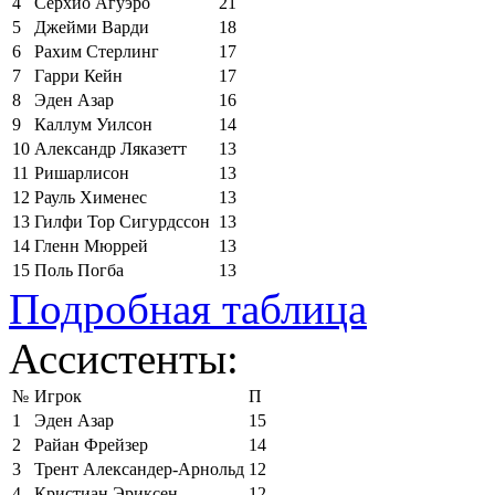
4
Серхио Агуэро
21
5
Джейми Варди
18
6
Рахим Стерлинг
17
7
Гарри Кейн
17
8
Эден Азар
16
9
Каллум Уилсон
14
10
Александр Ляказетт
13
11
Ришарлисон
13
12
Рауль Хименес
13
13
Гилфи Тор Сигурдссон
13
14
Гленн Мюррей
13
15
Поль Погба
13
Подробная таблица
Ассистенты:
№
Игрок
П
1
Эден Азар
15
2
Райан Фрейзер
14
3
Трент Александер-Арнольд
12
4
Кристиан Эриксен
12