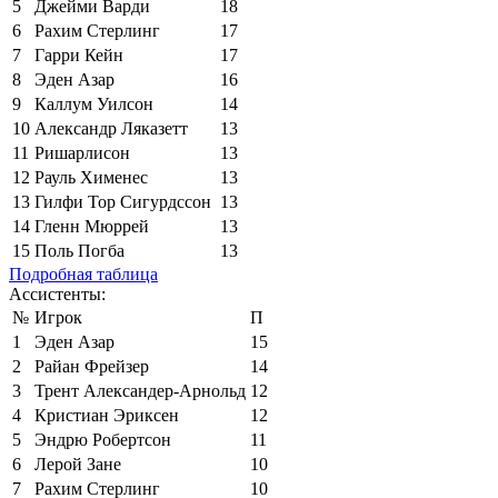
5
Джейми Варди
18
6
Рахим Стерлинг
17
7
Гарри Кейн
17
8
Эден Азар
16
9
Каллум Уилсон
14
10
Александр Ляказетт
13
11
Ришарлисон
13
12
Рауль Хименес
13
13
Гилфи Тор Сигурдссон
13
14
Гленн Мюррей
13
15
Поль Погба
13
Подробная таблица
Ассистенты:
№
Игрок
П
1
Эден Азар
15
2
Райан Фрейзер
14
3
Трент Александер-Арнольд
12
4
Кристиан Эриксен
12
5
Эндрю Робертсон
11
6
Лерой Зане
10
7
Рахим Стерлинг
10