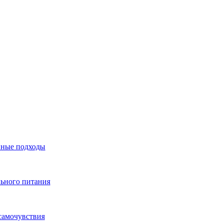
нные подходы
льного питания
самочувствия