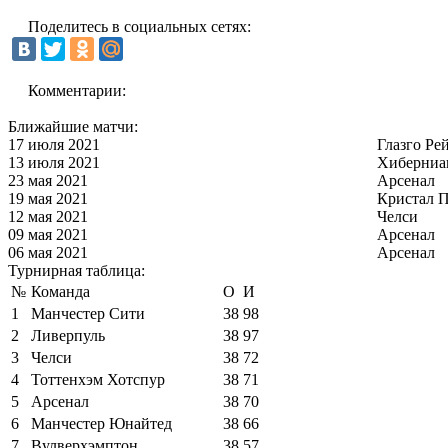
Поделитесь в социальных сетях:
Комментарии:
Ближайшие матчи:
17 июля 2021
Глазго Ре
13 июля 2021
Хиберниа
23 мая 2021
Арсенал
19 мая 2021
Кристал П
12 мая 2021
Челси
09 мая 2021
Арсенал
06 мая 2021
Арсенал
Турнирная таблица:
№
Команда
О
И
1
Манчестер Сити
38
98
2
Ливерпуль
38
97
3
Челси
38
72
4
Тоттенхэм Хотспур
38
71
5
Арсенал
38
70
6
Манчестер Юнайтед
38
66
7
Вулверхэмптон
38
57