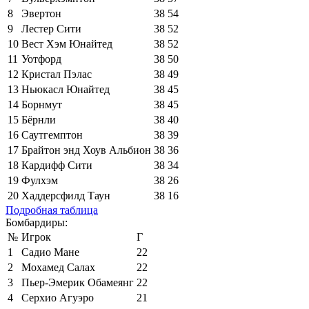
8
Эвертон
38
54
9
Лестер Сити
38
52
10
Вест Хэм Юнайтед
38
52
11
Уотфорд
38
50
12
Кристал Пэлас
38
49
13
Ньюкасл Юнайтед
38
45
14
Борнмут
38
45
15
Бёрнли
38
40
16
Саутгемптон
38
39
17
Брайтон энд Хоув Альбион
38
36
18
Кардифф Сити
38
34
19
Фулхэм
38
26
20
Хаддерсфилд Таун
38
16
Подробная таблица
Бомбардиры:
№
Игрок
Г
1
Садио Мане
22
2
Мохамед Салах
22
3
Пьер-Эмерик Обамеянг
22
4
Серхио Агуэро
21