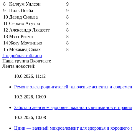
8
Каллум Уилсон
9
9
Поль Погба
9
10
Давид Сильва
8
11
Серхио Агуэро
8
12
Александр Ляказетт
8
13
Мэтт Ритчи
8
14
Жоау Моутинью
8
15
Мохамед Салах
8
Подробная таблица
Наша группа Вконтакте
Лента новостей:
10.6.2026, 11:12
Ремонт электродвигателей: ключевые аспекты и совреме
10.3.2026, 10:09
Забота о женском здоровье: важность витаминов и прави
10.3.2026, 10:08
Цинк — важный микроэлемент для здоровья и хорошего 