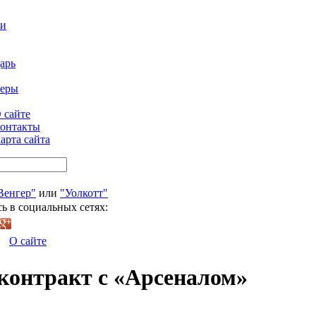
ти
арь
феры
 сайте
онтакты
арта сайта
Венгер"
или
"Уолкотт"
ь в социальных сетях:
О сайте
 контракт с «Арсеналом»