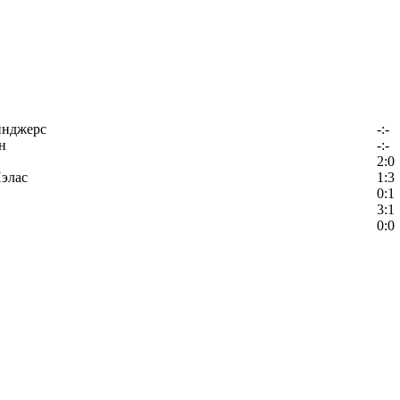
йнджерс
-:-
н
-:-
2:0
элас
1:3
0:1
3:1
0:0