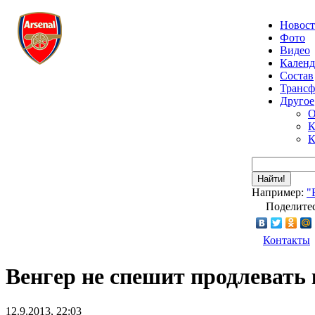
Новос
Фото
Видео
Календ
Состав
Транс
Другое
О
К
К
Найти!
Например:
"
Поделитес
Контакты
Венгер не спешит продлевать
12.9.2013, 22:03